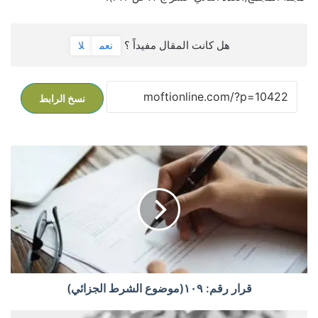
هل كانت المقال مفيداً ؟
نعم
لا
نسخ الرابط
ق
ر
ا
ر
ر
ق
م
:
۱
۰
قرار رقم: ۱۰۹(موضوع الشرط الجزائي)
۹
(
ن