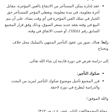
عقد إجارة يمكن المستأجر من الانتفاع بالعين المؤجرة، مقابل
أجرة معلومة، في مدة معلومة، ويعطي المؤجر للمستأجر حق
الخيار في تملك العين المؤجرة في أي وقت يشاء، على أن يتم
البيع في وقته بعقد جديد بسعر السوق، وذلك وفق قرار المجمع
السابق رقم ٤٤(٦/٥)، أو حسب الاتفاق في وقته.
رابعا
: هناك. صور من عقود التأجير المنتهي بالتمليك محل خلاف
وتحتاج
إلى دراسة تعرض في دورة قادمة إن شاء الله تعالى.
صكوك التأجير:
قرر المجمع تأجيل موضوع صكوك التأجير لمزيد من البحث
والدراسة ليطرح في دورة لاحقة.
والله الموفق؛؛
مجلة المجمع(العدد الثاني عشر ج ۱، ص ۳۱۳).