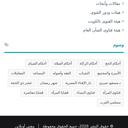
مقالات وأبحاث
هيئات ودور الفتوى
هيئة الفتوى بالكويت
هيئة فتاوى الشأن العام
وسوم
أحكام الحج
أحكام الزكاة
أحكام الصلاة
أحكام الصيام
الأسرة والمجتمع
الشباب
الفقه وأصوله
المساجد
المعاملات
د.مسعود صبري
دار الإفتاء المصرية
شهر رمضان
عشر ذي الحجة
فتاوى المرأة
فتاوى النساء
قضايا المرأة
قضايا معاصرة
مسلمي الغرب
© حقوق النشر 2026، جميع الحقوق محفوظة | مفتي أونلاين