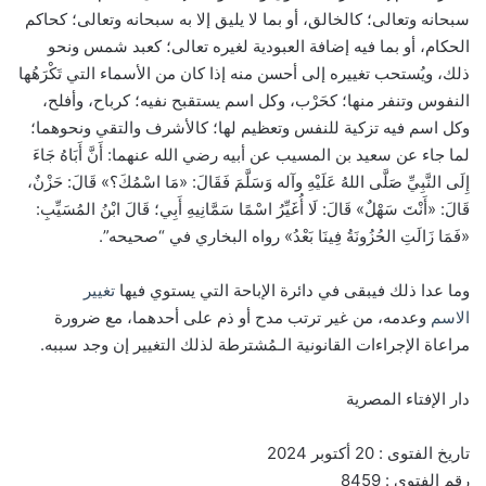
سبحانه وتعالى؛ كالخالق، أو بما لا يليق إلا به سبحانه وتعالى؛ كحاكم
الحكام، أو بما فيه إضافة العبودية لغيره تعالى؛ كعبد شمس ونحو
ذلك، ويُستحب تغييره إلى أحسن منه إذا كان من الأسماء التي تَكْرَهُها
النفوس وتنفر منها؛ كحَرْب، وكل اسم يستقبح نفيه؛ كرباح، وأفلح،
وكل اسم فيه تزكية للنفس وتعظيم لها؛ كالأشرف والتقي ونحوهما؛
لما جاء عن سعيد بن المسيب عن أبيه رضي الله عنهما: أَنَّ أَبَاهُ جَاءَ
إِلَى النَّبِيِّ صَلَّى اللهُ عَلَيْهِ وآله وَسَلَّمَ فَقَالَ: «مَا اسْمُكَ؟» قَالَ: حَزْنٌ،
قَالَ: «أَنْتَ سَهْلٌ» قَالَ: لَا أُغَيِّرُ اسْمًا سَمَّانِيهِ أَبِي؛ قَالَ ابْنُ المُسَيِّبِ:
«فَمَا زَالَتِ الحُزُونَةُ فِينَا بَعْدُ» رواه البخاري في “صحيحه”.
وما عدا ذلك فيبقى في دائرة الإباحة التي يستوي فيها
تغيير
الاسم
وعدمه، من غير ترتب مدح أو ذم على أحدهما، مع ضرورة
مراعاة الإجراءات القانونية الـمُشترطة لذلك التغيير إن وجد سببه.
دار الإفتاء المصرية
تاريخ الفتوى : 20 أكتوبر 2024
رقم الفتوى : 8459