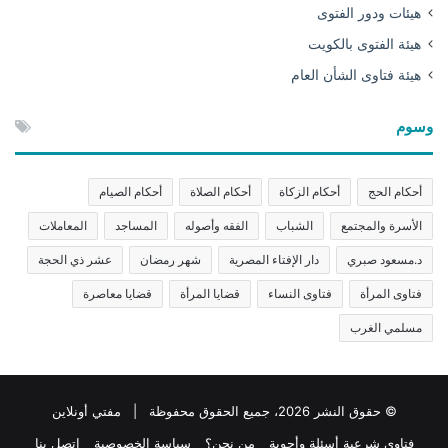
هيئات ودور الفتوى
هيئة الفتوى بالكويت
هيئة فتاوى الشأن العام
وسوم
أحكام الحج
أحكام الزكاة
أحكام الصلاة
أحكام الصيام
الأسرة والمجتمع
الشباب
الفقه وأصوله
المساجد
المعاملات
د.مسعود صبري
دار الإفتاء المصرية
شهر رمضان
عشر ذي الحجة
فتاوى المرأة
فتاوى النساء
قضايا المرأة
قضايا معاصرة
مسلمي الغرب
© حقوق النشر 2026، جميع الحقوق محفوظة | مفتي أونلاين
فتاوى شرعية أسئلة وأجوبة
من نحن؟
سياسة الخصوصية
اتصل بنا