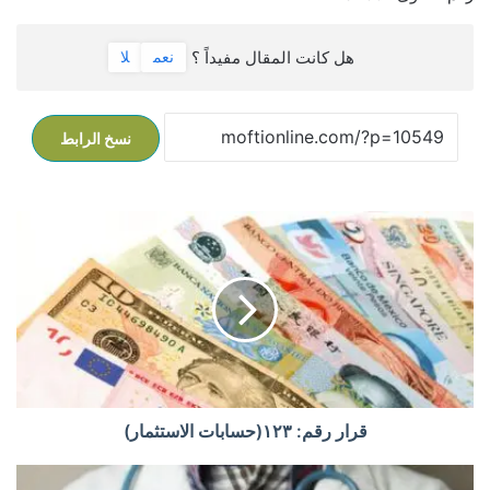
هل كانت المقال مفيداً ؟
نعم
لا
نسخ الرابط
ق
ر
ا
ر
ر
ق
م
:
١
٢
قرار رقم: ١٢٣(حسابات الاستثمار)
٣
(
ق