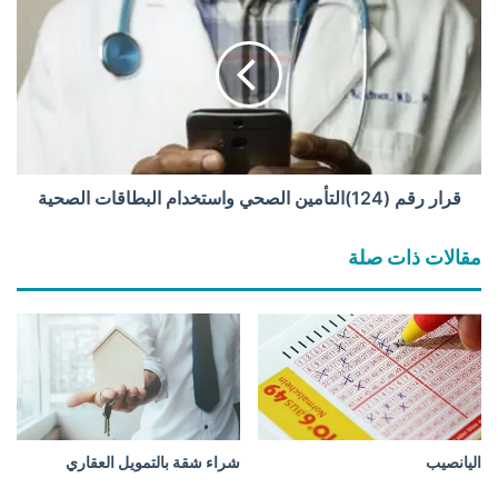
ح
ر
س
ا
ا
ر
ب
ر
ا
ق
ت
م
ا
(
ل
1
ا
2
قرار رقم (124)التأمين الصحي واستخدام البطاقات الصحية
س
4
ت
)
مقالات ذات صلة
ث
ا
م
ل
ا
ت
ر
أ
)
م
ي
ن
ا
ل
اليانصيب
شراء شقة بالتمويل العقاري
ص