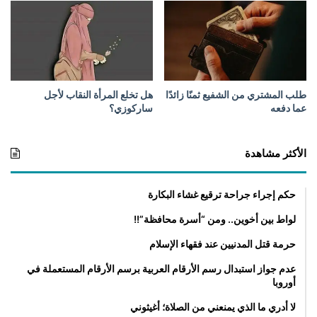
ح
ي
و
ا
س
ت
خ
طلب المشتري من الشفيع ثمنًا زائدًا
هل تخلع المرأة النقاب لأجل
د
عما دفعه
ساركوزي؟
ا
م
ا
الأكثر مشاهدة
ل
ب
حكم إجراء جراحة ترقيع غشاء البكارة
ط
ا
لواط بين أخوين.. ومن “أسرة محافظة”!!
ق
ا
حرمة قتل المدنيين عند فقهاء الإسلام
ت
عدم جواز استبدال رسم الأرقام العربية برسم الأرقام المستعملة في
ا
أوروبا
ل
ص
لا أدري ما الذي يمنعني من الصلاة؛ أغيثوني
ح