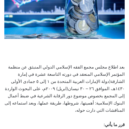
بعد اطلاع مجلس مجمع الفقه الإسلامي الدولي المنبثق عن منظمة
المؤتمر الإسلامي المنعقد في دورته التاسعة عشرة في إمارة
الشارقة(دولة الإمارات العربية المتحدة من ١ إلى ٥ جمادى الأولى
١٤٣٠هـ، الموافق ٢٦ – ٣٠ نیسان(ابريل) ۲۰۰۹م، على البحوث الواردة
إلى المجمع بخصوص موضوع دور الرقابة الشرعية في ضبط أعمال
البنوك الإسلامية: أهميتها، شروطها، طريقة عملها، وبعد استماعه إلى
المناقشات التي دارت حوله،
قرر ما يأتي: