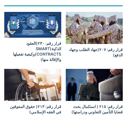
ص
ل
ة
ا
ق
ي
ي
ت
ا
(
د
ط
ة
ب
قرار رقم: ٢٣٠(العقود
ا
ق
الذكية(SMART
قرار رقم: ۲۰۷(جهاد الطلب وجهاد
ل
ا
CONTRACTS)وكيفية تفعيلها
الدفع)
س
والإقالة منها)
ل
ي
ا
ا
س
ر
ت
ة
ق
ب
ا
ل
قرار رقم: ۲۱٥ ( استكمال بحث
قرار رقم: ۲۱۳( حقوق المعوقين
ا
قضايا التأمين التعاوني ودراستها)
في الفقه الإسلامي)
ل
ف
ض