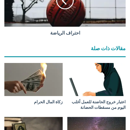
ل
ا
ل
ف
ه
ا
.
ل
ف
ر
م
ي
احتراف الرياضة
ا
ا
ذ
ض
مقالات ذات صلة
ا
ة
أ
ف
ع
ل
؟
اعتبار خروج الحاضنة للعمل أغلب
زكاة المال الحرام
اليوم من مسقطات الحضانة