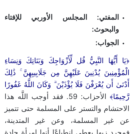
المفتي: المجلس الأوربي للإفتاء
والبحوث:
الجواب
:
﴿يَا أَيُّهَا النَّبِيُّ قُل لِّأَزْوَاجِكَ وَبَنَاتِكَ وَنِسَاءِ
الْمُؤْمِنِينَ يُدْنِينَ عَلَيْهِنَّ مِن جَلَابِيبِهِنَّ ۚ ذَٰلِكَ
أَدْنَىٰ أَن يُعْرَفْنَ فَلَا يُؤْذَيْنَ ۗ وَكَانَ اللَّهُ غَفُورًا
رَّحِيمًا﴾
الأحزاب: 59. فقد أوجب اللَّه هذا
الاحتشام والتستر على المسلمة حتى تتميز
عن غير المسلمة، وعن غير المتدينة،
فمجرد زيها يعطي انطباعًا أنها امرأة جادة