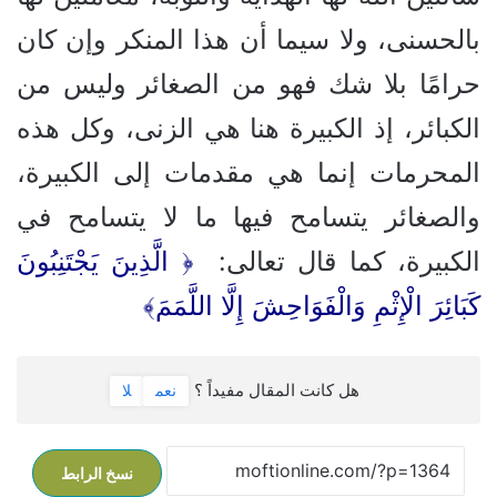
بالحسنى، ولا سيما أن هذا المنكر وإن كان
حرامًا بلا شك فهو من الصغائر وليس من
الكبائر، إذ الكبيرة هنا هي الزنى، وكل هذه
المحرمات إنما هي مقدمات إلى الكبيرة،
والصغائر يتسامح فيها ما لا يتسامح في
الكبيرة، كما قال تعالى:
﴿ الَّذِينَ يَجْتَنِبُونَ
كَبَائِرَ الْإِثْمِ وَالْفَوَاحِشَ إِلَّا اللَّمَمَ﴾
هل كانت المقال مفيداً ؟
نعم
لا
نسخ الرابط