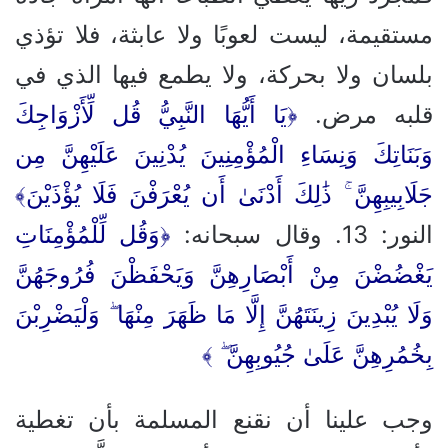
مستقيمة، ليست لعوبًا ولا عابثة، فلا تؤذي
بلسان ولا بحركة، ولا يطمع فيها الذي في
قلبه مرض.
﴿يَا أَيُّهَا النَّبِيُّ قُل لِّأَزْوَاجِكَ
وَبَنَاتِكَ وَنِسَاءِ الْمُؤْمِنِينَ يُدْنِينَ عَلَيْهِنَّ مِن
جَلَابِيبِهِنَّ ۚ ذَٰلِكَ أَدْنَىٰ أَن يُعْرَفْنَ فَلَا يُؤْذَيْنَ
﴾
النور: 13. وقال سبحانه:
﴿وَقُل لِّلْمُؤْمِنَاتِ
يَغْضُضْنَ مِنْ أَبْصَارِهِنَّ وَيَحْفَظْنَ فُرُوجَهُنَّ
وَلَا يُبْدِينَ زِينَتَهُنَّ إِلَّا مَا ظَهَرَ مِنْهَا ۖ وَلْيَضْرِبْنَ
بِخُمُرِهِنَّ عَلَىٰ جُيُوبِهِنَّ ۖ ﴾
وجب علينا أن نقنع المسلمة بأن تغطية