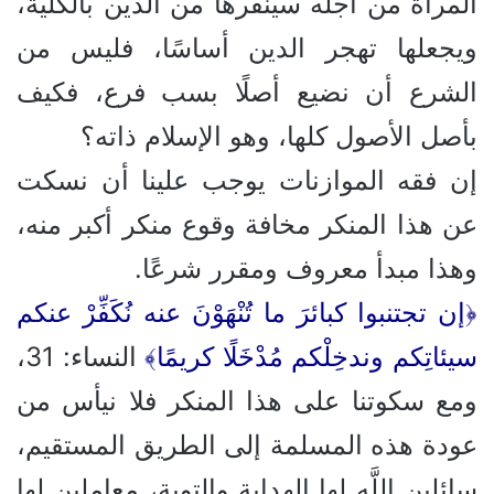
المرأة من أجله سينفرها من الدين بالكلية،
ويجعلها تهجر الدين أساسًا، فليس من
الشرع أن نضيع أصلًا بسب فرع، فكيف
بأصل الأصول كلها، وهو الإسلام ذاته؟
إن فقه الموازنات يوجب علينا أن نسكت
عن هذا المنكر مخافة وقوع منكر أكبر منه،
وهذا مبدأ معروف ومقرر شرعًا.
﴿إن تجتنبوا كبائرَ ما تُنْهَوْنَ عنه نُكَفِّرْ عنكم
سيئاتِكم وندخِلْكم مُدْخَلًا كريمًا﴾
النساء: 31،
ومع سكوتنا على هذا المنكر فلا نيأس من
عودة هذه المسلمة إلى الطريق المستقيم،
سائلين اللَّه لها الهداية والتوبة، معاملين لها