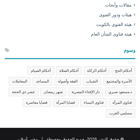
مقالات وأبحاث
هيئات ودور الفتوى
هيئة الفتوى بالكويت
هيئة فتاوى الشأن العام
وسوم
أحكام الحج
أحكام الزكاة
أحكام الصلاة
أحكام الصيام
الأسرة والمجتمع
الشباب
الفقه وأصوله
المساجد
المعاملات
د.مسعود صبري
دار الإفتاء المصرية
شهر رمضان
عشر ذي الحجة
فتاوى المرأة
فتاوى النساء
قضايا المرأة
قضايا معاصرة
مسلمي الغرب
© حقوق النشر 2026، جميع الحقوق محفوظة | مفتي أونلاين