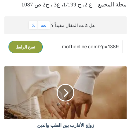
مجلة المجمع – ع 2، ج 1/199، ع3 ، ج2 ص 1087
هل كانت المقال مفيداً ؟
نعم
لا
نسخ الرابط
ز
و
ا
ج
ا
ل
أ
ق
ا
ر
زواج الأقارب بين الطب والدين
ب