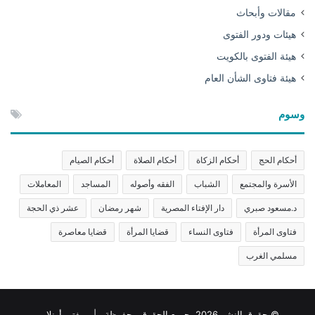
مقالات وأبحاث
هيئات ودور الفتوى
هيئة الفتوى بالكويت
هيئة فتاوى الشأن العام
وسوم
أحكام الحج
أحكام الزكاة
أحكام الصلاة
أحكام الصيام
الأسرة والمجتمع
الشباب
الفقه وأصوله
المساجد
المعاملات
د.مسعود صبري
دار الإفتاء المصرية
شهر رمضان
عشر ذي الحجة
فتاوى المرأة
فتاوى النساء
قضايا المرأة
قضايا معاصرة
مسلمي الغرب
© حقوق النشر 2026، جميع الحقوق محفوظة | مفتي أونلاين