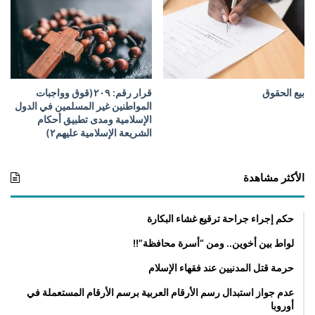
ب
ا
ل
ط
ا
ئ
ر
بيع الحقوق
قرار رقم: ۲۰۹(قوق وواجبات
المواطنين غير المسلمين في الدول
ة
الإسلامية ومدى تطبيق أحكام
و
الشريعة الإسلامية عليهم۲)
ا
ل
ب
الأكثر مشاهدة
ا
خ
ر
حكم إجراء جراحة ترقيع غشاء البكارة
ة
لواط بين أخوين.. ومن “أسرة محافظة”!!
حرمة قتل المدنيين عند فقهاء الإسلام
عدم جواز استبدال رسم الأرقام العربية برسم الأرقام المستعملة في
أوروبا