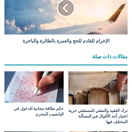
ح
ر
ا
م
ل
ل
ق
الإحرام للقادم للحج والعمرة بالطائرة والباخرة
ا
د
مقالات ذات صلة
م
ل
ل
ح
ج
و
ا
ل
حكم بطاقة مجانية للدخول في
ع
ترك الفقيه والمفتي للمستفتي حرية
اليانصيب المحرم
م
اختيار أحد الأقوال في المسألة
ر
المختلف فيها
ة