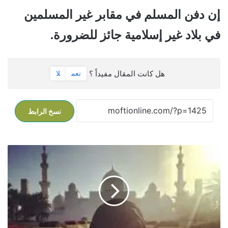
إن دفن المسلم في مقابر غير المسلمين
في بلاد غير إسلامية جائز للضرورة.
هل كانت المقال مفيداً ؟
نعم
لا
نسخ الرابط
ز
و
ج
ة
د
خ
ل
ت