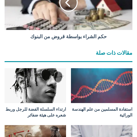
س
ل
ل
ش
م
ر
ل
ا
م
ء
ب
ب
حكم الشراء بواسطة قروض من البنوك
ا
و
ن
ا
مقالات ذات صلة
ي
س
ا
ط
ل
ة
ن
ق
ص
ر
ا
و
ر
ض
ى
م
ن
استفادة المسلمين من علم الهندسة
ارتداء السلسلة الفضة للرجل وربط
ا
الوراثية
شعره على هيئة ضفائر
ل
ب
ن