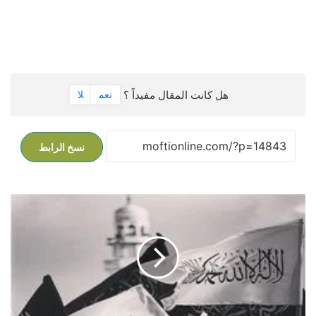
هل كانت المقال مفيداً ؟
نعم
لا
نسخ الرابط
ن
ش
ر
ا
ل
د
ي
ن