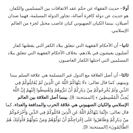
أولا
– حديث الفقهاء عن حكم عقد الاتفاقات بين المسلمين والكفار،
هو حديث عن دولة كافرة أصالة، تجاور الدولة المسلمة، فهما ضدان
أصيلان، بينما الكيان الصهيوني كيان غاصب محتل لجزء من العالم
الإسلامي.
ثانيا
– أن الأحكام الفقهية التي تتعلق ببلاد الكفر التي يقطنها كفار
أصليون يعيشون في بلادهم، بخلاف الأحكام الفقهية التي تتعلق ببلاد
المسلمين التي احتلها الكفار الغاصبون.
ثالثا
– أن أصل العلاقة مع الدول غير المسلمة هي علاقة السلم بيننا
وبينهم، كما قال تعالى: ﴿‌لَا ‌يَنْهَاكُمُ اللَّهُ عَنِ الَّذِينَ لَمْ يُقَاتِلُوكُمْ فِي
الدِّينِ وَلَمْ يُخْرِجُوكُمْ مِنْ دِيَارِكُمْ أَنْ تَبَرُّوهُمْ وَتُقْسِطُوا إِلَيْهِمْ إِنَّ اللَّهَ
يُحِبُّ الْمُقْسِطِينَ ﴾ [الممتحنة: 8]،
بينما أصل العلاقة بين العالم
الإسلامي والكيان الصهيوني هي علاقة الحرب والمدافعة والعداء
، كما
قال تعالى: ﴿إِنَّمَا يَنْهَاكُمُ اللَّهُ عَنِ الَّذِينَ قَاتَلُوكُمْ فِي الدِّينِ وَأَخْرَجُوكُمْ
مِنْ دِيَارِكُمْ وَظَاهَرُوا عَلَى إِخْرَاجِكُمْ أَنْ تَوَلَّوْهُمْ وَمَنْ يَتَوَلَّهُمْ فَأُولَئِكَ هُمُ
الظَّالِمُونَ﴾ [الممتحنة: 9].