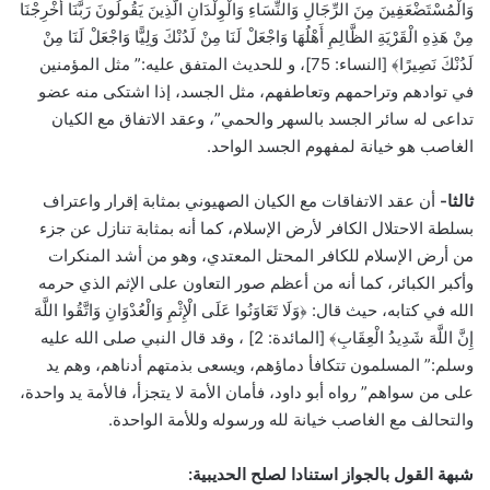
وَالْمُسْتَضْعَفِينَ مِنَ الرِّجَالِ وَالنِّسَاءِ وَالْوِلْدَانِ الَّذِينَ يَقُولُونَ رَبَّنَا أَخْرِجْنَا
مِنْ هَذِهِ الْقَرْيَةِ الظَّالِمِ أَهْلُهَا وَاجْعَلْ لَنَا ‌مِنْ ‌لَدُنْكَ ‌وَلِيًّا وَاجْعَلْ لَنَا مِنْ
لَدُنْكَ نَصِيرًا﴾ [النساء: 75]، و للحديث المتفق عليه:” مثل المؤمنين
في توادهم وتراحمهم وتعاطفهم، مثل الجسد، إذا اشتكى منه عضو
تداعى له سائر الجسد بالسهر والحمي”، وعقد الاتفاق مع الكيان
الغاصب هو خيانة لمفهوم الجسد الواحد.
ثالثا-
أن عقد الاتفاقات مع الكيان الصهيوني بمثابة إقرار واعتراف
بسلطة الاحتلال الكافر لأرض الإسلام، كما أنه بمثابة تنازل عن جزء
من أرض الإسلام للكافر المحتل المعتدي، وهو من أشد المنكرات
وأكبر الكبائر، كما أنه من أعظم صور التعاون على الإثم الذي حرمه
الله في كتابه، حيث قال: ﴿‌وَلَا ‌تَعَاوَنُوا عَلَى الْإِثْمِ وَالْعُدْوَانِ وَاتَّقُوا اللَّهَ
إِنَّ اللَّهَ شَدِيدُ الْعِقَابِ﴾ [المائدة: 2] ، وقد قال النبي صلى الله عليه
وسلم:” المسلمون تتكافأ دماؤهم، ويسعى بذمتهم أدناهم، وهم يد
على من سواهم” رواه أبو داود، فأمان الأمة لا يتجزأ، فالأمة يد واحدة،
والتحالف مع الغاصب خيانة لله ورسوله وللأمة الواحدة.
شبهة القول بالجواز استنادا لصلح الحديبية: