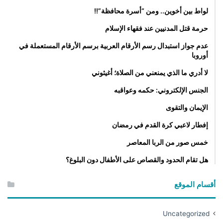
ل
لواط بين أخوين.. ومن “أسرة محافظة”!!
س
ر
حرمة قتل المدنيين عند فقهاء الإسلام
ي
عدم جواز استبدال رسم الأرقام العربية برسم الأرقام المستعملة في
ع
أوروبا
ف
ي
لا أدري ما الذي يمنعني من الصلاة؛ أغيثوني
ا
الجنس الإلكتروني: حكمه وعواقبه
ل
س
الإيمان والتقوى
و
د
إفطار لاعبي كرة القدم في رمضان
ا
خمس صور من الربا المعاصر
ن
هل تقام الحدود والقصاص على الأطفال دون البلوغ؟
أقسام الموقع
Uncategorized