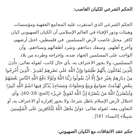
الحكم الشرعي للكيان الغاصب:
الحكم الشرعي الذي استقرت عليه المجامع الفقهية ومؤسسات
وهيئات ودور الإفتاء في العالم الإسلامي أن الكيان الصهيوني كيان
كافر محتل غاصب لأرض المسلمين في فلسطين، احتل أرضهم،
وأخرج أهلهم، وسفك دماءهم، وشرد أطفالهم ونساءهم، وأن
الواجب على المسلمين الجهاد ضده، وإخراجه وطرده من بلاد
المسلمين، ولا يجوز الاعتراف به، بأي حال كانت، لقوله تعالى: ﴿أُذِنَ
لِلَّذِينَ يُقَاتَلُونَ بِأَنَّهُمْ ظُلِمُوا وَإِنَّ اللَّهَ عَلَى نَصْرِهِمْ لَقَدِيرٌ . الَّذِينَ أُخْرِجُوا
‌مِنْ ‌دِيَارِهِمْ بِغَيْرِ حَقٍّ إِلَّا أَنْ يَقُولُوا رَبُّنَا اللَّهُ وَلَوْلَا دَفْعُ اللَّهِ النَّاسَ بَعْضَهُمْ
بِبَعْضٍ لَهُدِّمَتْ صَوَامِعُ وَبِيَعٌ وَصَلَوَاتٌ وَمَسَاجِدُ يُذْكَرُ فِيهَا اسْمُ اللَّهِ كَثِيرًا
وَلَيَنْصُرَنَّ اللَّهُ مَنْ يَنْصُرُهُ إِنَّ اللَّهَ لَقَوِيٌّ عَزِيزٌ﴾ [الحج: 39-40]، وأي
احتلال لأرض الإسلام باطل شرعا، ولا يجوز إقراره أو الاعتراف به، أو
التعاون معه، لقوله تعالى: ﴿‌وَلَنْ ‌يَجْعَلَ اللَّهُ لِلْكَافِرِينَ عَلَى الْمُؤْمِنِينَ
سَبِيلًا﴾ [النساء: 141] .
حكم عقد الاتفاقات مع الكيان الصهيوني: