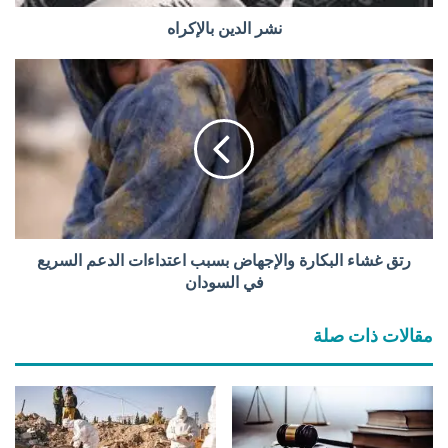
ب
ا
نشر الدين بالإكراه
ل
إ
ر
ك
ت
ر
ق
ا
غ
ه
ش
ا
ء
ا
ل
ب
رتق غشاء البكارة والإجهاض بسبب اعتداءات الدعم السريع
ك
في السودان
ا
ر
مقالات ذات صلة
ة
و
ا
ل
إ
ج