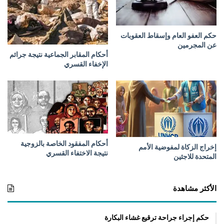
ه
ا
ض
حكم العفو العام وإسقاط العقوبات
ب
عن المجرمين
س
أحكام المقابر الجماعية نتيجة جرائم
ب
الإخفاء القسري
ب
ا
ع
ت
د
ا
ء
أحكام المفقود الخاصة بالزوجية
إخراج الزكاة لمفوضية الأمم
ا
نتيجة الاختفاء القسري
المتحدة للاجئين
ت
ا
ل
الأكثر مشاهدة
د
ع
م
حكم إجراء جراحة ترقيع غشاء البكارة
ا