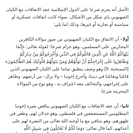
الأصل أنه يحرم شرعا على الدول الإسلامية عقد الاتفاقات مع الكيان
الصهيوني باي شكل من الأشكال، سواء كانت اتفاقات عسكرية أو
سياسية أو تجارية أو غيرها، وذلك لما يلي:
أولا
– أن الاتفاق مع الكيان الصهيوني من صور موالاة الكافرين
المحاربين على المسلمين، وهو حرام شرعا؛ لقوله تعالى: ﴿إِنَّمَا
يَنْهَاكُمُ اللَّهُ عَنِ الَّذِينَ قَاتَلُوكُمْ فِي الدِّينِ وَأَخْرَجُوكُمْ مِنْ دِيَارِكُمْ
وَظَاهَرُوا عَلَى إِخْرَاجِكُمْ أَنْ تَوَلَّوْهُمْ وَمَنْ يَتَوَلَّهُمْ فَأُولَئِكَ هُمُ الظَّالِمُونَ﴾
[الممتحنة: 9].وهو وصف ينطبق تماما على الكيان الصهيوني الذين
قاتلنا ويقاتلنا في ديننا، وأخرج إخوتنا – ولا يزال- من أرضهم، وظاهر
على إخراجهم، والتحالف معه اعتراف به ، وهو نوع من الموالاة
المحرمة شرعا.
ثانيا-
أن عقد الاتفاقات مع الكيان الصهيوني يناقض نصرة إخوتنا
المظلومين المستضعفين في فلسطين، وهو خذلان لهم، وطعن في
ظهورهم، وهو يتنافي مع ما أوجبه الله تعالى من النصرة لهم على
أعدائهم، كما قال تعالى: ﴿وَمَا لَكُمْ لَا تُقَاتِلُونَ فِي سَبِيلِ اللَّهِ