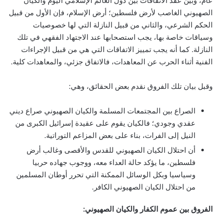
عام، وبين عقد الاتفاقات بين دول العالم الإسلامي اليوم والكيان
الصهيوني الغاصب لأرض فلسطين؛ أرض الإسلام، فإن الأول من قبيل
الحكم الشرعي، والثاني من قبيل النازلة التي لها خصوصيات
وسياقات خاصة بها، يجب استصحابها عند الاجتهاد الفقهي في تلك
النازلة. كما أنه يجب تمييز الاتفاقات التي هي من قبيل الإجراءات
الفنية أثناء الحرب عن المعاهدات، فالاتفاق جزئي، والمعاهدات كلية.
وقبل بيان تلك الفروق نقدم بعض الحقائق، وهي:
الصراع بين المجتمعات المسلمة والكيان الصهيوني صراع ديني
عقدي وجودي؛ فالكيان يقوم على عقيدة إسرائيل الكبرى من
النيل إلى الفرات، بناء على بعض المزاعم التوراتية.
أن احتلال الكيان الصهيوني للقدس والأقصى وغالب أرض
فلسطين، ما يؤكد حالة العداء معه، ووجوب جهاده حربيا
وسياسيا وبكل الوسائل الممكنة التي تحرر أوطان المسلمين
من احتلال الكيان الصهيوني الكافر.
الفروق بين عموم الكفار والكيان الصهيوني: