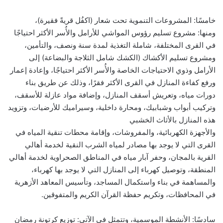
خامسًا: المشروعات التنموية تحت شعار (اكفُل قريةً فقيرة)،
ومنها: مشروع تسليم رؤوس المواشي للأرامل والأُسر الأكثر احتياجًا
في القرى المختلفة، شاملة التغذية لمدة سنة ونصف، والتأمين،
ومشروع تسليم الأكشاك (الكشك شامل الثلاجة والبضاعة) إلى
الأرامل وذوي الاحتياجات الخاصة والأُسر الأكثر احتياجًا، وإعادة إعمار
ورفع كفاءة المنازل في القرى الأكثر فقرًا، وذلك عن طريق بناء
دورات مياه، وتعريش أسقف المنازل، وإضافة مواد عازلة للأسقف،
وتركيب أبواب وشبابيك، ومحارة داخلية، وسيراميك للأرضيات، وتزويد
هذه المنازل بالأثاث الخشبي
والأجهزة الكهربائية، والمفروشات، وإقامة محطات تنقية المياه في
القرى التي لا يوجد بها مصادر لمياه الشرب النقية لخدمة أهالي
القرية بالمجان، وحفر آبار مياه في المناطق الصحراوية لخدمة أهالي
المنطقة، وتوصيل كهرباء إلى المنازل التي لا يوجد بها كهرباء،
والمساهمة في بناء واستكمال المساجد، وتأسيس المعاهد الأزهرية
في المحافظات، وتكريم حفظة القرآن الكريم والمتفوقين.
سادسًا: الأنشطة الموسمية، وتتمثل في الآتي: توزيع كرتونة رمضان