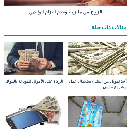
م
ل
الزواج من ملتزمة وعدم التزام الوالدين
ت
ز
مقالات ذات صلة
م
ة
و
ع
د
م
ا
ل
ت
أخذ تمويل من البنك لاستكمال عمل
الزكاة على الأموال المودعة بالبنوك
ز
مشروع خدمي
ا
م
ا
ل
و
ا
ل