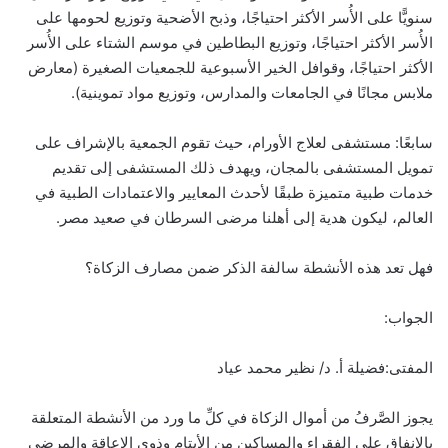
سنويًّا على الأُسر الأكثر احتياجًا، وذبح الأضحية وتوزيع لحومها على
الأُسر الأكثر احتياجًا، وتوزيع البطاطين في موسم الشتاء على الأُسر
الأكثر احتياجًا، وقوافل الخير الأسبوعية للجمعيات الصغيرة (معارض
ملابس مجانًا في الجامعات والمدارس، وتوزيع مواد تموينية).
سابعًا: مستشفى لعلاج الأورام، حيث تقوم الجمعية بالإشراف على
تمويل المستشفى بالمجان، ويهدف ذلك المستشفى إلى تقديم
خدمات طبية متميزة طبقًا لأحدث المعايير والاعتمادات الطبية في
العالم، ليكون هدية إلى أهلنا مرضى السرطان في صعيد مصر.
فهل تعد هذه الأنشطة سالفة الذكر ضمن مصارف الزكاة؟
الجواب:
المفتى:فضيلة أ. د/ نظير محمد عياد
يجوز الصَّرفُ من أموال الزكاة في كلِّ ما ورد من الأنشطة المتعلقة
بالإنفاق على الفقراء والمساكين من الأيتام وذوي الإعاقة والمرضى