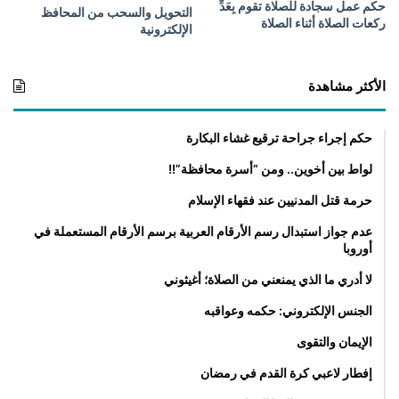
حكم عمل سجادة للصلاة تقوم بِعَدِّ
د
التحويل والسحب من المحافظ
ركعات الصلاة أثناء الصلاة
ي
الإلكترونية
ن
الأكثر مشاهدة
حكم إجراء جراحة ترقيع غشاء البكارة
لواط بين أخوين.. ومن “أسرة محافظة”!!
حرمة قتل المدنيين عند فقهاء الإسلام
عدم جواز استبدال رسم الأرقام العربية برسم الأرقام المستعملة في
أوروبا
لا أدري ما الذي يمنعني من الصلاة؛ أغيثوني
الجنس الإلكتروني: حكمه وعواقبه
الإيمان والتقوى
إفطار لاعبي كرة القدم في رمضان