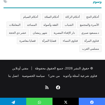
وسوم
أحكام الحج
أحكام الزكاة
أحكام الصلاة
أحكام الصيام
الأسرة والمجتمع
الشباب
الفقه وأصوله
المساجد
المعاملات
د.مسعود صبري
دار الإفتاء المصرية
شهر رمضان
عشر ذي الحجة
فتاوى المرأة
فتاوى النساء
قضايا المرأة
قضايا معاصرة
مسلمي الغرب
© حقوق النشر 2026، جميع الحقوق محفوظة | مفتي أونلاين
فتاوى شرعية أسئلة وأجوبة
من نحن؟
سياسة الخصوصية
اتصل بنا
فيسبوك
ملخص
الموقع