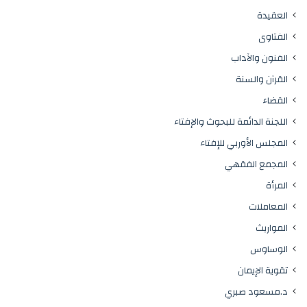
العقيدة
الفتاوى
الفنون والآداب
القرآن والسنة
القضاء
اللجنة الدائمة للبحوث والإفتاء
المجلس الأوربي للإفتاء
المجمع الفقهي
المرأة
المعاملات
المواريث
الوساوس
تقوية الإيمان
د.مسعود صبري