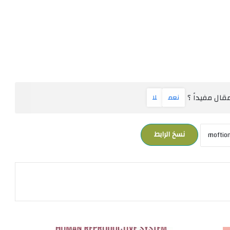
ال مفيداً ؟
نعم
لا
نسخ الرابط