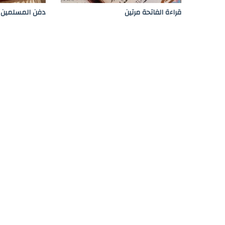
ع
قراءة الفاتحة مرتين
دفن المسلمين
ن
ا
ل
ح
ا
ج
ة