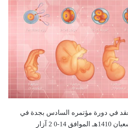
عقد في دورة مؤتمره السادس بجدة في
المملكة العربية السعودية من 17-23 شعبان 1410هـ الموافق 14-0 2 آزار