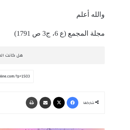
والله أعلم
مجلة المجمع (ع 6، ج3 ص 1791)
هل كانت المق
فيسبوك
‫X
مشاركة عبر البريد
طباعة
شاركها