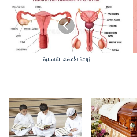
ز
ر
ا
ع
ة
ا
ل
أ
ع
زراعة الأعضاء التناسلية
ض
ا
ء
ا
ل
ت
ن
ا
س
ل
ي
ة