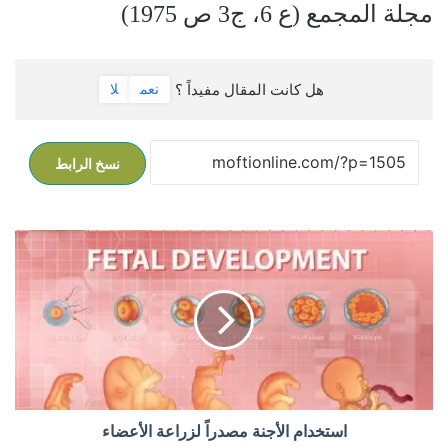
مجلة المجمع (ع 6، ج3 ص 1975)
هل كانت المقال مفيداً ؟
نعم
لا
نسخ الرابط
ا
س
ت
خ
د
ا
م
ا
ل
أ
استخدام الأجنة مصدراً لزراعة الأعضاء