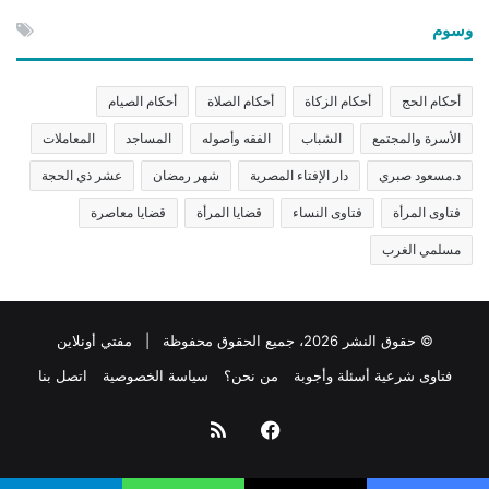
وسوم
أحكام الحج
أحكام الزكاة
أحكام الصلاة
أحكام الصيام
الأسرة والمجتمع
الشباب
الفقه وأصوله
المساجد
المعاملات
د.مسعود صبري
دار الإفتاء المصرية
شهر رمضان
عشر ذي الحجة
فتاوى المرأة
فتاوى النساء
قضايا المرأة
قضايا معاصرة
مسلمي الغرب
© حقوق النشر 2026، جميع الحقوق محفوظة | مفتي أونلاين
فتاوى شرعية أسئلة وأجوبة
من نحن؟
سياسة الخصوصية
اتصل بنا
فيسبوك
ملخص
الموقع