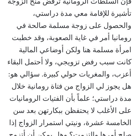
فإن السلطات الرومانية ترفض منح الزوجة
تأشيرة للإقامة معي مدة دراستي،
والحصول على زوجة مسلمة صالحة في
رومانيا أمر في غاية الصعوبة، وقد خطبت
امرأة مسلمة هنا ولكن أوضاعي المالية
كانت سبب رفض تزويجي، ولا أحتمل البقاء
أعزب، والمغريات حولي كبيرة. سؤالي هو:
هل يجوز لي الزواج من فتاة رومانية خلال
مدة دراستي؛ علماً بأن الفتيات الرومانيات
على الأغلب لا يحتفظن ببكارتهن بعد سن
الخامسة عشرة، ونيتي استمرار الزواج إذا
صلح أمرها والتزمت؟ وهل يمكن أن أتزوج