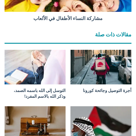
ل
ن
س
مشاركة النساء الأطفال في الألعاب
ا
ء
مقالات ذات صلة
ا
ل
أ
ط
ف
ا
ل
ف
ي
أجرة التوصيل وجائحة كورونا
التوسل إلى الله باسمه الصمد،
ا
وذكر الله بالاسم المفرد!
ل
أ
ل
ع
ا
ب