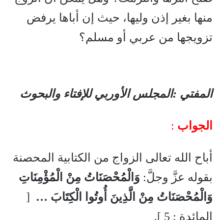
منها بغير إذن وليها، حيث إن أباها يرفض
تزويجها من عربي أو مسلم؟
المفتي :المجلس الأوربي للإفتاء والبحوث
الجواب
:
أباح الله تعالى الزواج من الكتابية المحصنة
بقوله عزَّ وجلَّ:
وَالْمُحْصَنَاتُ مِنْ الْمُؤْمِنَاتِ
وَالْمُحْصَنَاتُ مِنْ الَّذِينَ أُوتُوا الْكِتَابَ
…
[
المائدة : 5 ].