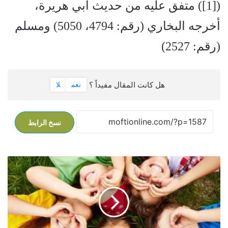
([1]) متفق عليه من حديث أبي هريرة،
أخرجه البخاري (رقم: 4794، 5050) ومسلم
(رقم: 2527)
هل كانت المقال مفيداً ؟
نعم
لا
نسخ الرابط
م
ش
ا
ر
ك
ة
ا