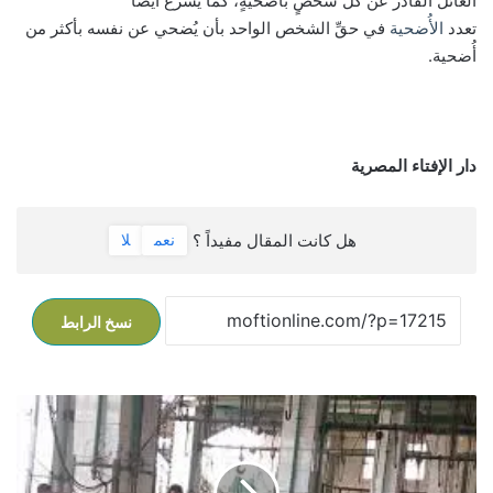
العائل القادر عن كلِّ شخصٍ بأُضحيةٍ، كما يُشرع أيضًا
تعدد
الأُضحية
في حقِّ الشخص الواحد بأن يُضحي عن نفسه بأكثر من
أُضحية.
دار الإفتاء المصرية
هل كانت المقال مفيداً ؟
نعم
لا
نسخ الرابط
إ
خ
ر
ا