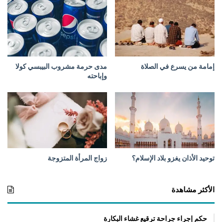
ل
ا
ل
ئ
ف
ه
ق
ا
ر
و
ا
ق
إمامة من يسرع في الصلاة
مدى حرمة مشروب البيبسي كولا
ء
ب
وإباحته
ل
ذ
ب
ح
ه
ا
توحيد الأذان يغزو بلاد الإسلام؟
زواج المرأة المتزوجة
الأكثر مشاهدة
حكم إجراء جراحة ترقيع غشاء البكارة