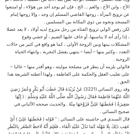
الأخ ، وابن الأخ ، والعم … الخ ، فإن لم يوجد أحد من هؤلاء ، أو امتنعوا
عن تزويج المرأة ، زوجها القاضي المسلم إن وجد ، وإلا زوجها إمام
المسجد ونحوه من ذوي المكانة بين المسلمين .
لكن رفض الولي تزويج الفتاة من رجل متزوج لديه أولاد ، لا يعد عضلا
، إذا رأى أنه لا يناسبها، أو خاف عليها الضيم ، أو خشي وقوع
المشكلات بينها وبين الزوجة الأولى ، كما هو واقع في كثير من حالات
التعدد ، وكثير منها – أيضا – ينتهي بفشل التجربة ، وانتهاء الحياة
الزوجية .
فالولي يلزمه أن ينظر في مصلحة موليته ، وهو أقدر منها – غالبا –
على تغليب العقل والحكمة على العاطفة ، ولهذا أعطته الشريعة هذا
الحق .
وقد روى النسائي (3221) عَنْ بُرَيْدَةَ قَالَ خَطَبَ أَبُو بَكْرٍ وَعُمَرُ رَضِيَ
اللَّهُ عَنْهُمَا فَاطِمَةَ فَقَالَ رَسُولُ اللَّهِ صَلَّى اللَّهُ عَلَيْهِ وَسَلَّمَ : ( إِنَّهَا
صَغِيرَةٌ ) فَخَطَبَهَا عَلِيٌّ فَزَوَّجَهَا مِنْهُ . والحديث صححه الألباني في
صحيح النسائي .
قال السندي في حاشيته على النسائي : ” قَوْله ( فَخَطَبَهَا عَلِيّ ) أَيْ
عَقِب ذَلِكَ بِلَا مُهْلَة كَمَا تَدُلّ عَلَيْهِ الْفَاء ، فَعُلِمَ أَنَّهُ لَاحَظَ الصِّغَر بِالنَّظَرِ
إِلَيْهِمَا [أي إلى أبي بكر وعمر] وَمَا بَقِيَ ذَاكَ بِالنَّظَرِ إِلَى عَلِيّ فَزَوَّجَهَا