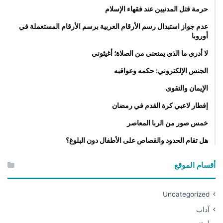
ب
ح
حرمة قتل المدنيين عند فقهاء الإسلام
ه
د
س
ه
عدم جواز استبدال رسم الأرقام العربية برسم الأرقام المستعملة في
ق
أوروبا
م
و
ب
لا أدري ما الذي يمنعني من الصلاة؛ أغيثوني
ط
أ
ش
ز
الجنس الإلكتروني: حكمه وعواقبه
ي
ي
ء
الإيمان والتقوى
د
م
م
إفطار لاعبي كرة القدم في رمضان
ن
ن
ح
ذ
خمس صور من الربا المعاصر
ق
ل
و
هل تقام الحدود والقصاص على الأطفال دون البلوغ؟
ك
ق
ف
ه
ه
أقسام الموقع
ا
و
؟
ل
ه
Uncategorized
آداب