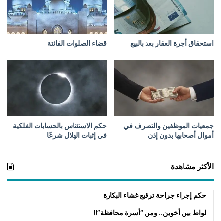
و
ا
ج
ل
ت
أ
ه
ر
استحقاق أجرة العقار بعد بالبيع
قضاء الصلوات الفائتة
أ
ض
م
ب
ر
س
ا
ع
ي
ر
ت
م
ر
ع
ت
ي
جمعيات الموظفين والتصرف في
حكم الاستئناس بالحسابات الفلكية
ب
ن
أموال أصحابها بدون إذن
في إثبات الهلال شرعًا
ع
،
ل
ف
ى
إ
الأكثر مشاهدة
ج
ن
ه
ج
ل
ا
حكم إجراء جراحة ترقيع غشاء البكارة
ه
ء
لواط بين أخوين.. ومن “أسرة محافظة”!!
ا
أ