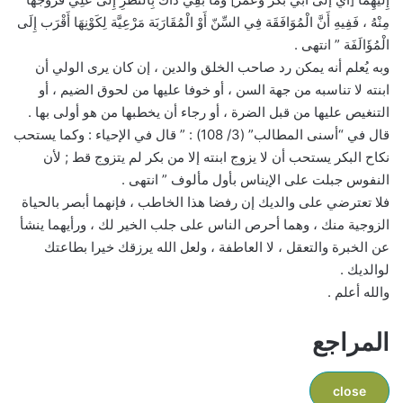
مِنْهُ ، فَفِيهِ أَنَّ الْمُوَافَقَة فِي السِّنّ أَوْ الْمُقَارَبَة مَرْعِيَّة لِكَوْنِهَا أَقْرَب إِلَى
الْمُؤَالَفَة ” انتهى .
وبه يُعلم أنه يمكن رد صاحب الخلق والدين ، إن كان يرى الولي أن
ابنته لا تناسبه من جهة السن ، أو خوفا عليها من لحوق الضيم ، أو
التنغيص عليها من قبل الضرة ، أو رجاء أن يخطبها من هو أولى بها .
قال في “أسنى المطالب” (3/ 108) : ” قال في الإحياء : وكما يستحب
نكاح البكر يستحب أن لا يزوج ابنته إلا من بكر لم يتزوج قط ; لأن
النفوس جبلت على الإيناس بأول مألوف ” انتهى .
فلا تعترضي على والديك إن رفضا هذا الخاطب ، فإنهما أبصر بالحياة
الزوجية منك ، وهما أحرص الناس على جلب الخير لك ، ورأيهما ينشأ
عن الخبرة والتعقل ، لا العاطفة ، ولعل الله يرزقك خيرا بطاعتك
لوالديك .
والله أعلم .
المراجع
close