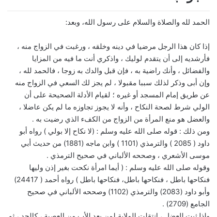
الحمد لله والصلاة والسلام على رسول الله، وبعد:
إذا كان هذا الرجل مرضيا في دينه وخلقه ، ورغبت في الزواج منه ،
فأرشديه إلى أن يتقدم لوليك ، واذكري أنت ما فيه من المزايا
والفضائل ، وأنك راضية به ، فإن قبل والدك به زوجا ، فالحمد لله ،
وإن أبى وذكر لذلك سببا مقبولا ، لم يجز لك السعي في الزواج منه
عن طريق إمام المسجد أو غيره ؛ لقيام الأدلة الصحيحة على أن
الولي شرط لصحة النكاح ، وأنه لا يجوز تجاوزه ما لم يكن عاضلا ،
والعضل هو منع المرأة من الزواج من الكفء الذي رضيت به .
ومن ذلك : قوله صلى الله عليه وسلم : (لا نكاح إلا بولي ) رواه أبو
داود ( 2085 ) والترمذي (1101 ) وابن ماجه (1881) من حديث أبي
موسى الأشعري ، وصححه الألباني في صحيح الترمذي .
وقوله صلى الله عليه وسلم : ( أيما امرأة نكحت بغير إذن وليها
فنكاحها باطل ، فنكاحها باطل، فنكاحها باطل ) رواه أحمد ( 24417)
وأبو داود (2083) والترمذي (1102) وصححه الألباني في صحيح
الجامع (2709) .
وإذا ثبت العضل ، انتقلت الولاية لمن بعد الأب من العصبة ، كالجد ، ثم