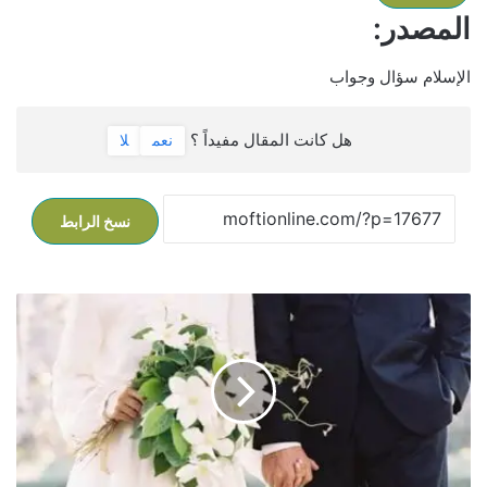
المصدر:
الإسلام سؤال وجواب
هل كانت المقال مفيداً ؟
نعم
لا
نسخ الرابط
ز
و
ا
ج
ا
ل
م
س
ي