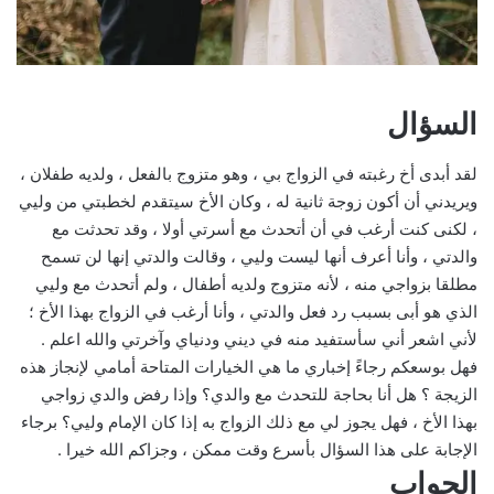
السؤال
لقد أبدى أخ رغبته في الزواج بي ، وهو متزوج بالفعل ، ولديه طفلان ،
ويريدني أن أكون زوجة ثانية له ، وكان الأخ سيتقدم لخطبتي من وليي
، لكنى كنت أرغب في أن أتحدث مع أسرتي أولا ، وقد تحدثت مع
والدتي ، وأنا أعرف أنها ليست وليي ، وقالت والدتي إنها لن تسمح
مطلقا بزواجي منه ، لأنه متزوج ولديه أطفال ، ولم أتحدث مع وليي
الذي هو أبى بسبب رد فعل والدتي ، وأنا أرغب في الزواج بهذا الأخ ؛
لأني اشعر أني سأستفيد منه في ديني ودنياي وآخرتي والله اعلم .
فهل بوسعكم رجاءً إخباري ما هي الخيارات المتاحة أمامي لإنجاز هذه
الزيجة ؟ هل أنا بحاجة للتحدث مع والدي؟ وإذا رفض والدي زواجي
بهذا الأخ ، فهل يجوز لي مع ذلك الزواج به إذا كان الإمام وليي؟ برجاء
الإجابة على هذا السؤال بأسرع وقت ممكن ، وجزاكم الله خيرا .
الجواب