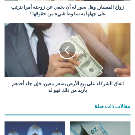
ا
زواج المسيار, وهل يجوز له أن يخفي عن زوجته أمرا يترتب
ر
على جهلها به سقوط شيء من حقوقها؟
,
و
ا
ه
ت
ل
ف
ي
ا
ج
ق
و
ا
ز
ل
ل
ش
ه
ر
أ
ك
اتفاق الشركاء على بيع الأرض بسعر معين، فإن جاء أحدهم
ن
ا
بأزيد من ذلك فهو له
ي
ء
خ
ع
مقالات ذات صلة
ف
ل
ي
ى
ع
ب
ن
ي
ز
ع