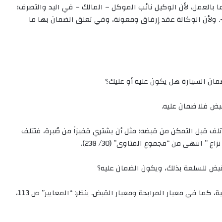
عا بالعمل، لأن الوكيل نائب الموكل – المالك – في اليد والتصرف؛
 ولأن الوكالة عقد إرفاق ومعونة، وفي تعلق الضمان بها ما
ضمان السيارة هل يكون عليه أو عليك؟
بض فلا ضمان عليه.
 تلف قبل التمكن من قبضه؛ مثل أن يشتري قفيزاً من صُبرة، فتتلف
” انتهى من “مجموع الفتاوى” (30/ 238).
بض للسلعة بذلك، ويكون الضمان عليه؟
ذهب إلى هذا بعض المعاصرين، وبه أخذت المعايير الشرعية، كما في معيار المرابحة ومعيار القبض. ينظر: “المعايير” ص 113،