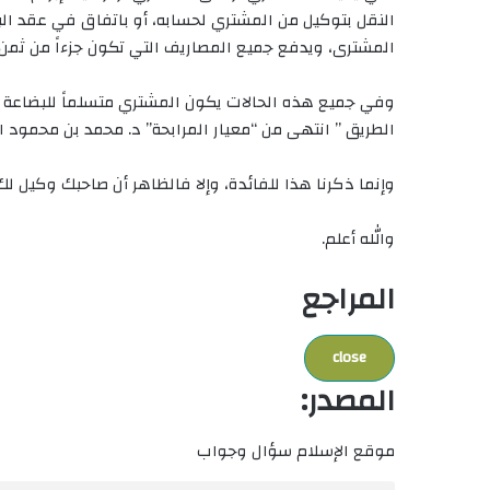
النقل بتوكيل من المشتري لحسابه، أو باتفاق في عقد البي
المشترى، ويدفع جميع المصاريف التي تكون جزءاً من ثمن 
وفي جميع هذه الحالات يكون المشتري متسلماً للبضاعة 
الطريق ” انتهى من “معيار المرابحة” د. محمد بن محمود ال
وإنما ذكرنا هذا للفائدة، وإلا فالظاهر أن صاحبك وكيل لك
والله أعلم.
المراجع
close
المصدر:
موقع الإسلام سؤال وجواب