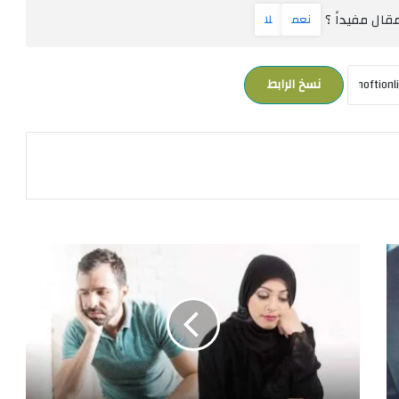
ال مفيداً ؟
نعم
لا
نسخ الرابط
ا
ت
ف
ق
م
ع
ز
و