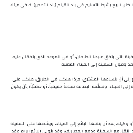
ن البيع بشرط التسليم في بلد القيام (بلد التصدير)، لا في ميناء
نة التي يتفق عليها الطرفان، أو في الموعد الذي يتفقان عليه،
بعد وصول السفينة إلى الميناء المعنية.
ئع إلى أن يتسلمها المشتري، فإذا هلكت في الطريق، هلكت على
ى الميناء، وتسلّمه البضاعة تسلماً حقيقياً، أو حكميّاً؛ بأن يكون
وكيله، بعد أن ينقلها البائع إلى الميناء، ويشحنها على السفينة
النقل مع السفينة ودفع المصاريف، وقد يتولى البائع إبرام عقد