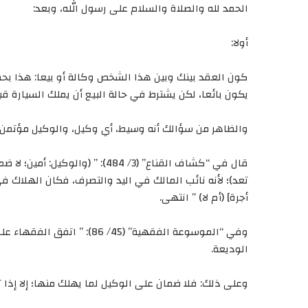
الحمد لله والصلاة والسلام على رسول الله، وبعد:
أولا:
كون العقد بينك وبين هذا الشخص وكالة أو بيعا: هذا بحس
يكون بائعا، لكن يشترط في حالة البيع أن يملك السيارة قب
والظاهر من سؤالك أنه وسيط، أي وكيل، والوكيل مؤتمن؛ ف
قال في “كشاف القناع” (3/ 484): 
تعد)؛ لأنه نائب المالك في اليد والتصرف، فكان الهلاك في
أجرة] (أم لا) ” انتهى.
وفي “الموسوعة الفقهية” (45/
الوديعة.
وعلى ذلك: فلا ضمان على الوكيل لما يهلك منها؛ إلا إذا 