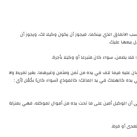
ب الاتفاق الذي بينكما، فيجوز أن يكون وكيلا لك، ويجوز أن
ل بيعها عليك.
لا يضمن، سواء كان متبرعا أو وكيلا بأجرة.
” (والوكيل: أمين؛ لا ضمان عليه فيما تلف في يده من ثمن ومثمن وغيرهما، بغير تفريط ولا
 يده كالهلاك في يد المالك؛ كالمودَع. (سواء كان) بجُعْل [أي :
 86): ” اتفق الفقهاء على أن الوكيل أمين على ما تحت يده من أموال لموكله، فهي بمنزلة
تعدى أو فرط.