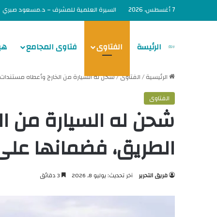
7 أغسطس، 2026
السيرة العلمية للمشرف – د.مسعود صبري
الرئيسة
الفتاوى
فتاوى المجامع
هي
الرئيسية
/
الفتاوى
/
شحن له السيارة من الخارج وأعطاه مستندا
الفتاوى
شحن له السيارة من ا
الطريق، فضمانها على
فريق التحرير
آخر تحديث: يوليو 8, 2026
3 دقائق