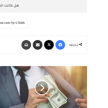
هل كانت المق
فيسبوك
‫X
مشاركة عبر البريد
طباعة
شاركها
ا
ت
ف
ا
ق
ا
ل
ش