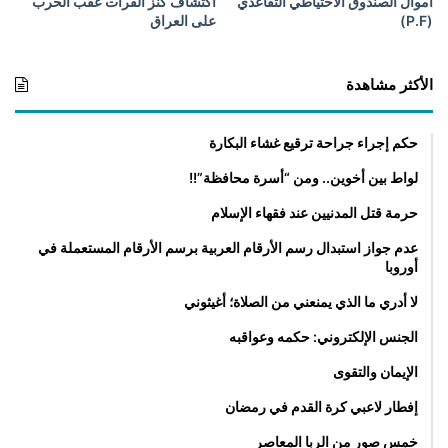
أموال الصندوق الاحتياطي التقاعدي
اكتشاف كنز الفرات عقب الحرب
(P.F)
على العراق
الأكثر مشاهدة
حكم إجراء جراحة ترقيع غشاء البكارة
لواط بين أخوين.. ومن “أسرة محافظة”!!
حرمة قتل المدنيين عند فقهاء الإسلام
عدم جواز استبدال رسم الأرقام العربية برسم الأرقام المستعملة في
أوروبا
لا أدري ما الذي يمنعني من الصلاة؛ أغيثوني
الجنس الإلكتروني: حكمه وعواقبه
الإيمان والتقوى
إفطار لاعبي كرة القدم في رمضان
خمس صور من الربا المعاصر