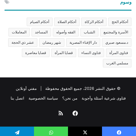
وسوم
أحكام الحج
أحكام الزكاة
أحكام الصلاة
أحكام الصيام
الأسرة والمجتمع
الشباب
الفقه وأصوله
المساجد
المعاملات
د.مسعود صبري
دار الإفتاء المصرية
شهر رمضان
عشر ذي الحجة
فتاوى المرأة
فتاوى النساء
قضايا المرأة
قضايا معاصرة
مسلمي الغرب
© حقوق النشر 2026، جميع الحقوق محفوظة | مفتي أونلاين
فتاوى شرعية أسئلة وأجوبة
من نحن؟
سياسة الخصوصية
اتصل بنا
فيسبوك
ملخص
الموقع