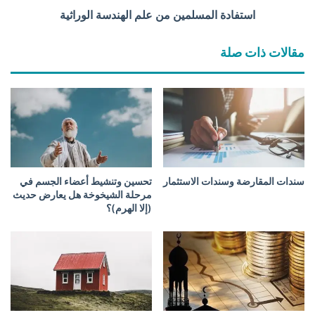
م
استفادة المسلمين من علم الهندسة الوراثية
س
ل
مقالات ذات صلة
م
ي
ن
م
ن
ع
ل
م
ا
سندات المقارضة وسندات الاستثمار
تحسين وتنشيط أعضاء الجسم في
ل
مرحلة الشيخوخة هل يعارض حديث
ه
(إلا الهرم)؟
ن
د
س
ة
ا
ل
و