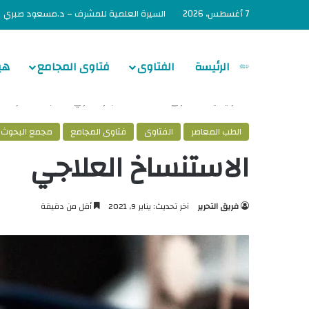
7 أغسطس، 2026
السيرة العلمية للمشرف – د.مسعود صبري
الرئيسة
الفتاوى
فتاوى المجامع
هي
الرئيسية
/
الفتاوى
/
العادات
/
الطب والتداوي
/
الطب المعاصر
/
ال
الطب المعاصر
الفتاوى
فتاوى المجامع
مجمع البحوث ا
الاستنساخ العلاجي
فريق التحرير
آخر تحديث: يناير 9, 2021
أقل من دقيقة