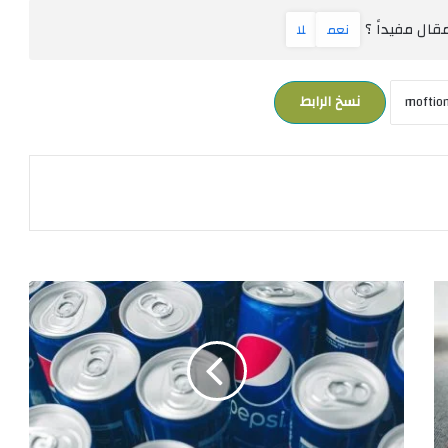
ال مفيداً ؟
نعم
لا
نسخ الرابط
م
د
ى
ح
ر
م
ة
م