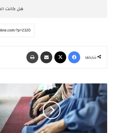
هل كانت المق
فيسبوك
‫X
مشاركة عبر البريد
طباعة
شاركها
إ
م
ا
م
ة
ا
ل
م