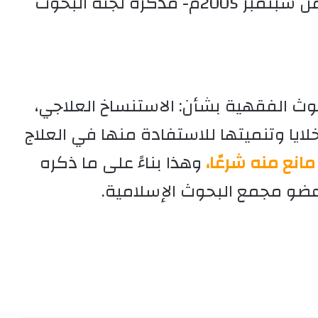
25 من شعبان 1426هـ الموافق 29 من سبتمبر 2005م- مذكرة لجنة البحوث
حوث الفقهية بشأن: الاستنساخ العلاجي،
ايا وتنميتها للاستفادة منها في العلاج
 مانع منه شرعًا،
وهذا بناءً على ما ذكره
 عضو مجمع البحوث الإسلامية.