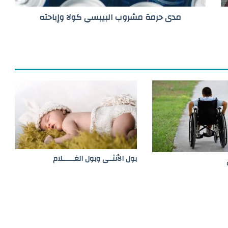
ش
مدى حرمة مشروب البيبسي كولا وإباحته
ر
و
ب
ا
ل
ب
ي
ب
س
ي
ك
و
ل
ا
بول الأنثــى وبول الغــــــلام
و
إ
ب
ا
ح
ت