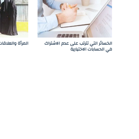
ا
ك
ن
ا
ل
ع
ا
الخسائر التي تترتب على عدم الاشتراك
المرأة والعلاقات
م
في الحسابات الاختيارية
ة