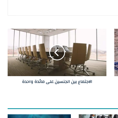
ا
ل
ا
ج
ت
م
ا
ع
ب
الاجتماع بين الجنسين على مائدة واحدة
ي
ن
ا
ل
ج
ن
س