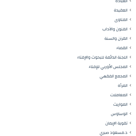
العبادة
العقيدة
الفتاوى
الفنون والآداب
القرآن والسنة
القضاء
اللجنة الدائمة للبحوث والإفتاء
المجلس الأوربي للإفتاء
المجمع الفقهي
المرأة
المعاملات
المواريث
الوساوس
تقوية الإيمان
د.مسعود صبري