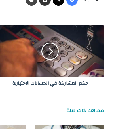
شاركها
ح
ك
م
ا
ل
م
ش
ا
ر
حكم المشاركة في الحسابات الاختيارية
ك
ة
ف
ي
ا
مقالات ذات صلة
ل
ح
س