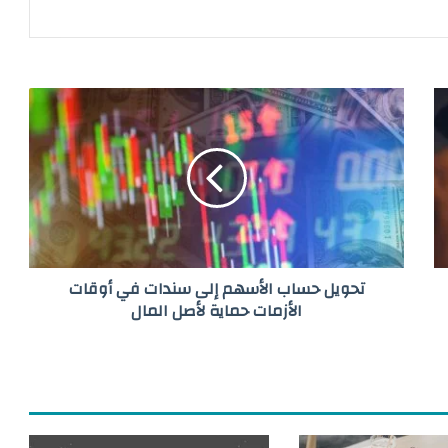
ت
ح
و
ي
ل
ح
س
ا
ب
تحويل حساب الأسهم إلى سندات في أوقات
ا
ل
الأزمات حماية لأصل المال
أ
س
ه
م
إ
ل