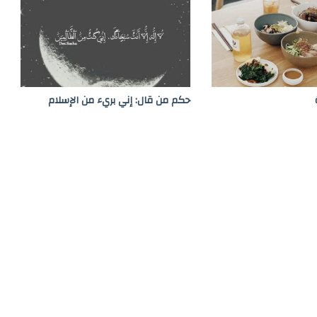
ى
س
ن
د
ا
ت
ف
حكم من قال: إني بريء من الإسلام
ي
أ
و
ق
ا
ت
ا
ل
أ
ز
م
ا
ت
ح