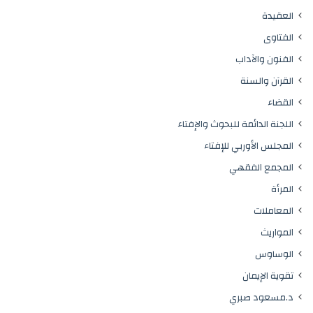
العقيدة
الفتاوى
الفنون والآداب
القرآن والسنة
القضاء
اللجنة الدائمة للبحوث والإفتاء
المجلس الأوربي للإفتاء
المجمع الفقهي
المرأة
المعاملات
المواريث
الوساوس
تقوية الإيمان
د.مسعود صبري