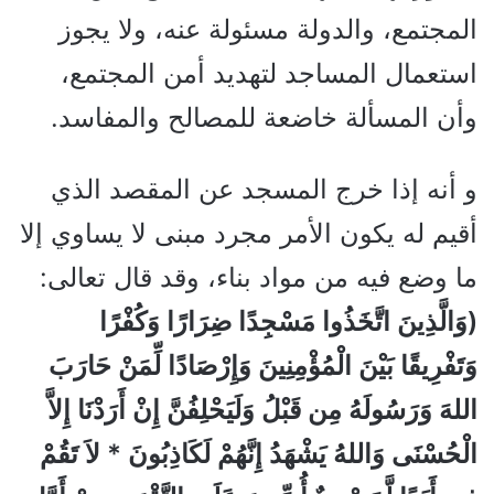
المجتمع، والدولة مسئولة عنه، ولا يجوز
استعمال المساجد لتهديد أمن المجتمع،
وأن المسألة خاضعة للمصالح والمفاسد.
و أنه إذا خرج المسجد عن المقصد الذي
أقيم له يكون الأمر مجرد مبنى لا يساوي إلا
ما وضع فيه من مواد بناء، وقد قال تعالى:
(وَالَّذِينَ اتَّخَذُوا مَسْجِدًا ضِرَارًا وَكُفْرًا
وَتَفْرِيقًا بَيْنَ الْمُؤْمِنِينَ وَإِرْصَادًا لِّمَنْ حَارَبَ
اللهَ وَرَسُولَهُ مِن قَبْلُ وَلَيَحْلِفُنَّ إِنْ أَرَدْنَا إِلاَّ
الْحُسْنَى وَاللهُ يَشْهَدُ إِنَّهُمْ لَكَاذِبُونَ * لاَ تَقُمْ