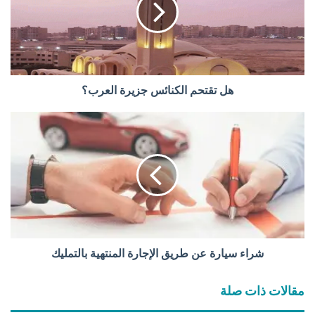
ت
ح
م
ا
ل
ك
هل تقتحم الكنائس جزيرة العرب؟
ن
ا
ش
ئ
ر
س
ا
ج
ء
ز
س
ي
ي
ر
ا
ة
ر
ا
ة
ل
ع
شراء سيارة عن طريق الإجارة المنتهية بالتمليك
ع
ن
ر
ط
مقالات ذات صلة
ب
ر
؟
ي