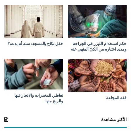
ق
ا
ل
إ
ج
ا
ر
حكم استخدام الليزر في الجراحة
حفل نكاح بالمسجد: سنة أم بدعة؟
ة
ومدى اعتباره من الكيّ المنهي عنه
ا
ل
م
ن
ت
ه
ي
تعاطي المخدرات والاتجار فيها
ة
فقه المجاعة
والربح منها
ب
ا
ل
الأكثر مشاهدة
ت
م