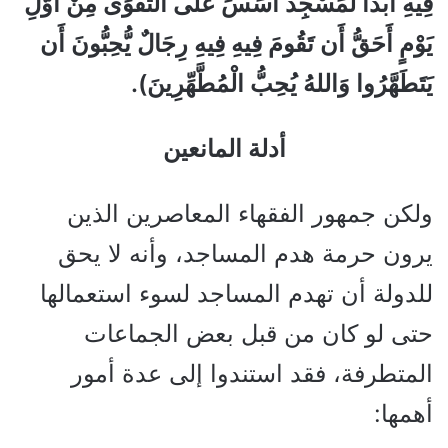
فِيهِ أَبَدًا لَّمَسْجِدٌ أُسِّسَ عَلَى التَّقْوَى مِنْ أَوَّلِ
يَوْمٍ أَحَقُّ أَن تَقُومَ فِيهِ فِيهِ رِجَالٌ يُّحِبُّونَ أَن
يَتَطَهَّرُوا وَاللهُ يُحِبُّ الْمُطَّهِّرِينَ).
أدلة المانعين
ولكن جمهور الفقهاء المعاصرين الذين
يرون حرمة هدم المساجد، وأنه لا يحق
للدولة أن تهدم المساجد لسوء استعمالها
حتى لو كان من قبل بعض الجماعات
المتطرفة، فقد استندوا إلى عدة أمور
أهمها: