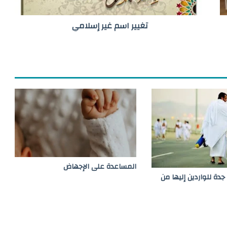
م
غ
تغيير اسم غير إسلامي
ي
ر
إ
س
ل
ا
م
ي
المساعدة على الإجهاض
جدة للواردين إليها من