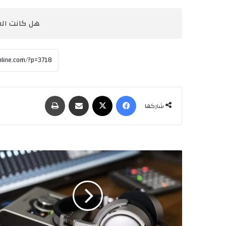
هل كانت المق
فيسبوك
‫X
مشاركة عبر البريد
طباعة
شاركها
ح
ك
م
س
م
ا
ع