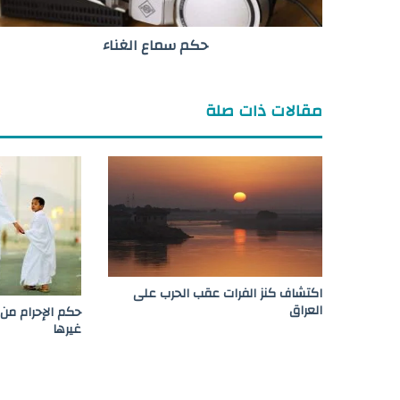
ا
ل
حكم سماع الغناء
غ
ن
ا
ء
مقالات ذات صلة
اكتشاف كنز الفرات عقب الحرب على
العراق
حكم الإحرام من 
غيرها