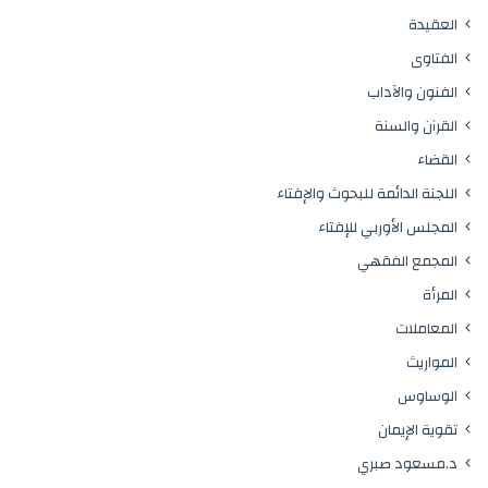
العقيدة
الفتاوى
الفنون والآداب
القرآن والسنة
القضاء
اللجنة الدائمة للبحوث والإفتاء
المجلس الأوربي للإفتاء
المجمع الفقهي
المرأة
المعاملات
المواريث
الوساوس
تقوية الإيمان
د.مسعود صبري