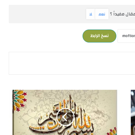
ال مفيداً ؟
نعم
لا
نسخ الرابط
ت
غ
ي
ي
ر
ا
س