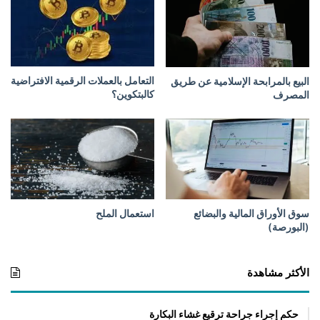
ف
ت
ض
ع
ا
ل
ئ
م
ي
أ
ة
التعامل بالعملات الرقمية الافتراضية
البيع بالمرابحة الإسلامية عن طريق
ن
كالبتكوين؟
المصرف
ه
ج
ن
ي
ن
إ
ل
ا
سوق الأوراق المالية والبضائع
استعمال الملح
ب
(البورصة)
ع
د
ف
الأكثر مشاهدة
ت
ر
حكم إجراء جراحة ترقيع غشاء البكارة
ة