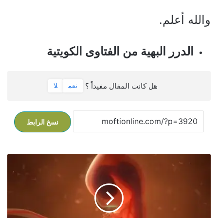
والله أعلم.
الدرر البهية من الفتاوى الكويتية
هل كانت المقال مفيداً ؟
نعم
لا
نسخ الرابط
أ
س
ق
ط
ت
ف