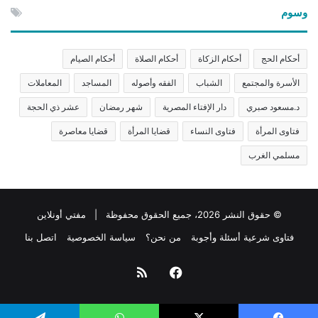
وسوم
أحكام الحج
أحكام الزكاة
أحكام الصلاة
أحكام الصيام
الأسرة والمجتمع
الشباب
الفقه وأصوله
المساجد
المعاملات
د.مسعود صبري
دار الإفتاء المصرية
شهر رمضان
عشر ذي الحجة
فتاوى المرأة
فتاوى النساء
قضايا المرأة
قضايا معاصرة
مسلمي الغرب
© حقوق النشر 2026، جميع الحقوق محفوظة | مفتي أونلاين
فتاوى شرعية أسئلة وأجوبة
من نحن؟
سياسة الخصوصية
اتصل بنا
فيسبوك
ملخص
الموقع