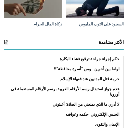
ي
ر
ف
ض
السجود على الثوب الملبوس
زكاة المال الحرام
ه
ا
الأكثر مشاهدة
حكم إجراء جراحة ترقيع غشاء البكارة
لواط بين أخوين.. ومن “أسرة محافظة”!!
حرمة قتل المدنيين عند فقهاء الإسلام
عدم جواز استبدال رسم الأرقام العربية برسم الأرقام المستعملة في
أوروبا
لا أدري ما الذي يمنعني من الصلاة؛ أغيثوني
الجنس الإلكتروني: حكمه وعواقبه
الإيمان والتقوى