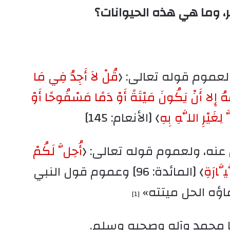
، وما هي هذه الحيوانات؟
لعموم قوله تعالى: ﴿
قُلْ لاَ أَجِدُ فِي مَا
 إِلا أَنْ يَكُونَ مَيْتَةً أَوْ دَمًا مَسْفُوحًا أَوْ
لِغَيْرِ اللَّهِ بِهِ
﴾ [الأنعام: 145]
ل عنه، ولعموم قوله تعالى:
﴿
أُحِلَّ لَكُمْ
َّارَةِ
﴾ [المائدة: 96] وعموم قول النبي
اؤه الحل ميتته»
[1]
نا محمد وآله وصحبه وسلم.