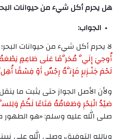
هل يحرم أكل شيء من حيوانات البحر
الجواب:
لا يحرم أكل شيء من حيوانات البحر؛ 
أُوحِيَ إِلَيَّ مُحَرَّمًا عَلَى طَاعِمٍ يَطْعَمُهُ
لَحْمَ خِنْـزِيرٍ فَإِنَّهُ رِجْسٌ أَوْ فِسْقًا أُهِلَّ 
ولأن الأصل الجواز حتى يثبت ما ينق
صَيْدُ الْبَحْرِ وَطَعَامُهُ مَتَاعًا لَكُمْ وَلِلسَّي
صلى الله عليه وسلم: «هو الطهور م
وبالله التوفيق، وصلى الله على نبي