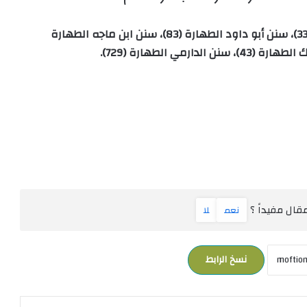
1) سنن الترمذي الطهارة (69)، سنن النسائي المياه (332)، سنن أبو داود الطهارة (83)، سنن ابن ماجه الطهارة
ال مفيداً ؟
نعم
لا
نسخ الرابط