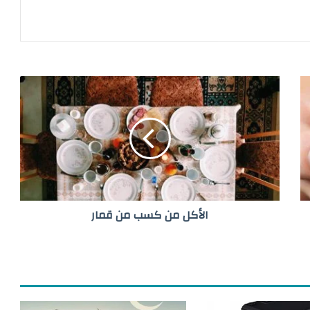
ا
ل
أ
ك
ل
م
ن
ك
س
الأكل من كسب من قمار
ب
م
ن
ق
م
ا
ر