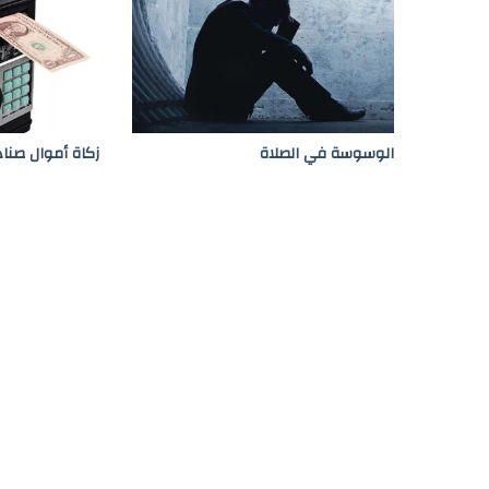
ز
و
ج
الوسوسة في الصلاة
زكاة أموال صناد