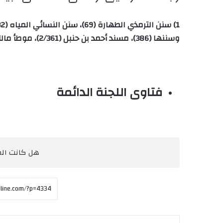
وسننها (386)، مسند أحمد بن حنبل (2/361)، موطأ مالك الطهارة (43)، سنن الدارمي الطهارة (729).
فتاوى اللجنة الدائمة
هل كانت المق