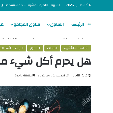
6 أغسطس، 2026
السيرة العلمية للمشرف – د.مسعود صبري
الرئيسة
الفتاوى
فتاوى المجامع
هي
الرئيسية
/
الفتاوى
/
العادات
/
الأطعمة والأشربة
/
هل يحرم أكل ش
الأطعمة والأشربة
العادات
الفتاوى
اللجنة الدائمة للب
هل يحرم أكل شيء من 
فريق التحرير
آخر تحديث: يناير 24, 2021
دقيقة واحدة