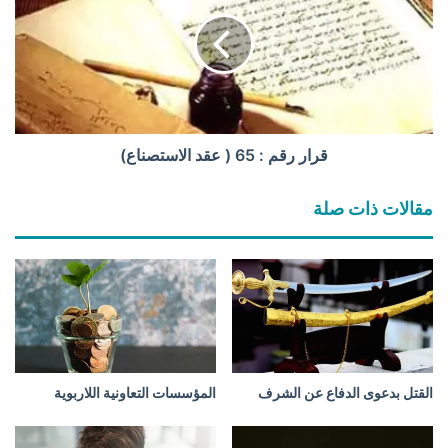
ا
ا
ت
ر
ا
ر
ل
ق
ص
م
و
:
ر
6
ا
5
قرار رقم : 65 ( عقد الاستصناع)
ل
(
ف
ع
مقالات ذات صلة
ا
ق
ض
د
ح
ا
ة
ل
ا
س
ت
ص
ن
القتل بدعوى الدفاع عن الشرف
المؤسسات التعاونية اللاربوية
ا
ع
)