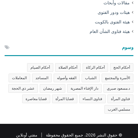
مقالات وأبحاث
هيئات ودور الفتوى
هيئة الفتوى بالكويت
هيئة فتاوى الشأن العام
وسوم
أحكام الحج
أحكام الزكاة
أحكام الصلاة
أحكام الصيام
الأسرة والمجتمع
الشباب
الفقه وأصوله
المساجد
المعاملات
د.مسعود صبري
دار الإفتاء المصرية
شهر رمضان
عشر ذي الحجة
فتاوى المرأة
فتاوى النساء
قضايا المرأة
قضايا معاصرة
مسلمي الغرب
© حقوق النشر 2026، جميع الحقوق محفوظة | مفتي أونلاين