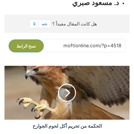
د. مسعود صبري
هل كانت المقال مفيداً ؟
نعم
لا
نسخ الرابط
ا
ل
ح
ك
م
ة
م
ن
ت
ح
الحكمة من تحريم أكل لحوم الجوارح
ر