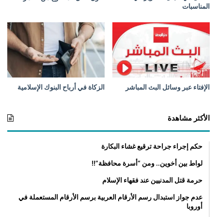
ب
المناسبات
ة
ق
ل
ي
ل
ة
م
ن
الإفتاء عبر وسائل البث المباشر
الزكاة في أرباح البنوك الإسلامية
ا
ل
ك
الأكثر مشاهدة
ح
و
حكم إجراء جراحة ترقيع غشاء البكارة
ل
لواط بين أخوين.. ومن “أسرة محافظة”!!
حرمة قتل المدنيين عند فقهاء الإسلام
عدم جواز استبدال رسم الأرقام العربية برسم الأرقام المستعملة في
أوروبا