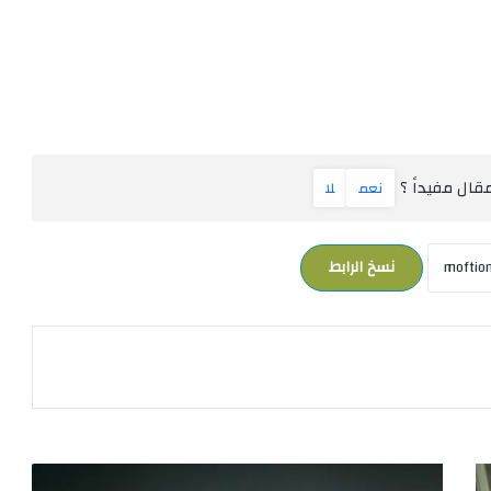
ال مفيداً ؟
نعم
لا
نسخ الرابط
غ