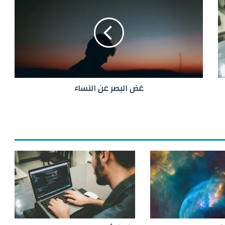
ض
ا
ل
ب
ص
ر
ع
ن
غض البصر عن النساء
ا
ل
ن
س
ا
ء