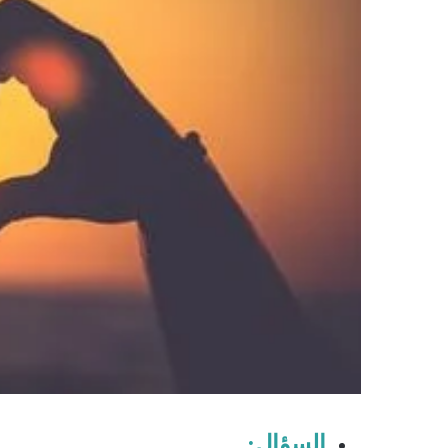
السؤال: