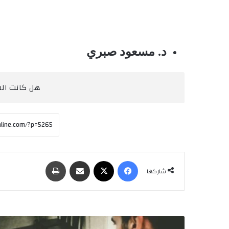
د. مسعود صبري
هل كانت المق
فيسبوك
‫X
مشاركة عبر البريد
طباعة
شاركها
ا