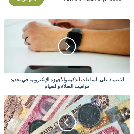
ا
ل
ا
ع
ت
م
ا
د
ع
ل
الاعتماد على الساعات الذكية والأجهزة الإلكترونية في تحديد
ى
مواقيت الصلاة والصيام
ا
ل
خ
س
د
ا
م
ع
ة
ا
م
ت
ص