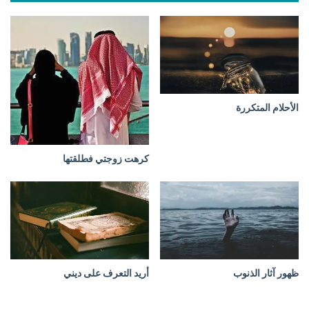
ا
ل
ل
د
ع
و
ة
ف
الأحلام المتكررة
ي
ف
ل
كرهت زوجتي فطلقتها
س
ط
ي
ن
؟
ظهور آثار الذنوب
أريد التعرف على ديني