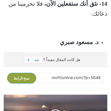
14- نثق أنك ستفعلين الآن،
فلا تحرمينا من
دعائك.
د. مسعود صبري
هل كانت المقال مفيداً ؟
نعم
لا
نسخ الرابط
ا
س
ت