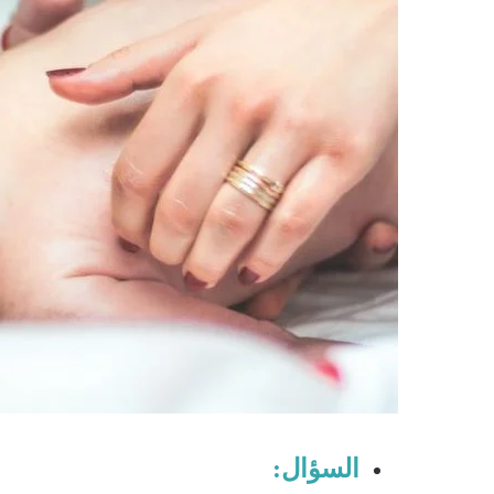
السؤال: