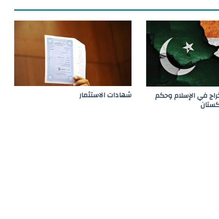
و
ض
و
ء
شهادات الاستثمار
خراج في الإسلام وحكم
كستان