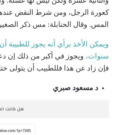
والثانية عشرة ولكن ليس لها غسله. وا
كعورة الرجل، ومن شرط النقض عندهم 
المس. وقال الحنابلة: مس ذكر الصغ
ويمكن الأخذ برأي أنه يجوز للطبيبة أ
سنوات،
ويجوز في أكبر من ذلك إن دع
فإن زاد عن هذا فللطبيب أن يتولى ختان
د مسعود صبري
هل كانت المق