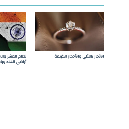
ي
ن
ب
ل
ا
ت
س
ل
ي
الاتجار باللآلي والأحجار الكریمة
نظام العشر وال
م
أراضي الهند وبا