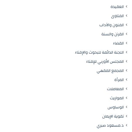
العقيدة
الفتاوى
الفنون والآداب
القرآن والسنة
القضاء
اللجنة الدائمة للبحوث والإفتاء
المجلس الأوربي للإفتاء
المجمع الفقهي
المرأة
المعاملات
المواريث
الوساوس
تقوية الإيمان
د.مسعود صبري