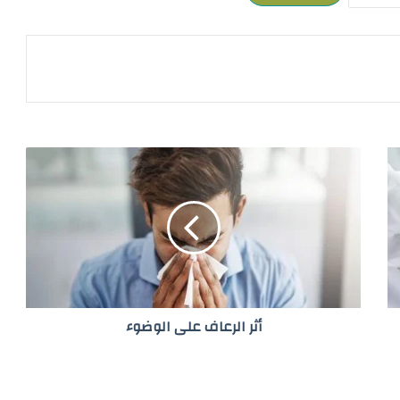
أ
ث
ر
ا
ل
ر
ع
ا
ف
أثر الرعاف على الوضوء
ع
ل
ى
ا
ل