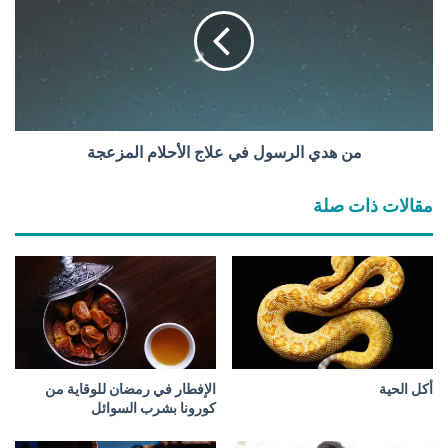
ي
ه
ن
د
ع
ي
ن
ا
ا
ل
ل
ر
ع
س
م
و
من هدي الرسول في علاج الأحلام المزعجة
ل
ل
ا
ف
مقالات ذات صلة
ل
ي
س
ع
ي
ل
ا
ا
س
ج
ي
ا
ل
أ
ح
أكل الحية
الإفطار في رمضان للوقاية من
ل
كورونا بشرب السوائل
ا
م