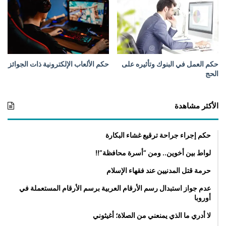
ا
ل
م
ز
ع
ج
حكم العمل في البنوك وتأثيره على
حكم الألعاب الإلكترونية ذات الجوائز
ة
الحج
الأكثر مشاهدة
حكم إجراء جراحة ترقيع غشاء البكارة
لواط بين أخوين.. ومن “أسرة محافظة”!!
حرمة قتل المدنيين عند فقهاء الإسلام
عدم جواز استبدال رسم الأرقام العربية برسم الأرقام المستعملة في
أوروبا
لا أدري ما الذي يمنعني من الصلاة؛ أغيثوني