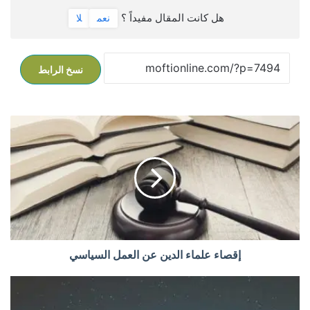
هل كانت المقال مفيداً ؟
نعم
لا
نسخ الرابط
إ
ق
ص
ا
ء
ع
ل
م
ا
ء
إقصاء علماء الدين عن العمل السياسي
ا
ل
م
د
ن