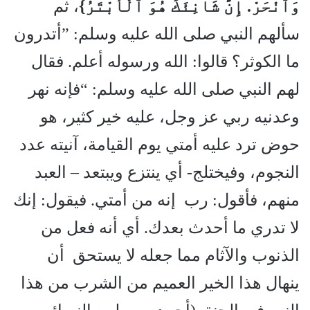
وَٱنْحَرْ. إِنَّ شَانِئَكَ هُوَ ٱلْأَبْتَرُ}
، ثم
سألهم النبي صلى الله عليه وسلم: ”أتدرون
ما الكوثر؟ قالوا: الله ورسوله أعلم. فقال
لهم النبي صلى الله عليه وسلم: “فإنه نهر
وعدنيه ربي عز وجل، عليه خير كثير، هو
حوض ترد عليه أمتي يوم القيامة، آنيته عدد
النجوم، وفيختلج- أي ينتزع ويبتعد – العبد
منهم، فأقول: رب إنه من أمتي. فيقول: إنك
لا تدري ما أحدث بعدك. أي أنه فعل من
الذنوب والآثام مما جعله لا يستحق أن
ينهال هذا الخير العميم من الشرب من هذا