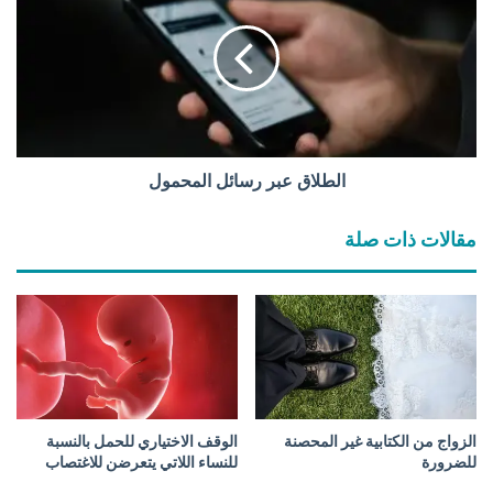
ب
ط
:
ل
س
ا
ن
ق
ة
ع
أ
ب
م
ر
م
ر
الطلاق عبر رسائل المحمول
و
س
ض
ا
مقالات ذات صلة
ة
ئ
؟
ل
ا
ل
م
ح
م
و
ل
الزواج من الكتابية غير المحصنة
الوقف الاختياري للحمل بالنسبة
للضرورة
للنساء اللاتي يتعرضن للاغتصاب