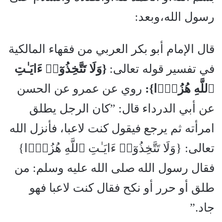
رسول الله،وبعد:
قال الإمام أبو بكر العربي من فقهاء المالكية
في تفسير قوله تعالى:
{وَلَا تَتَّخِذُوٓا۟ ءَايَـٰتِ
ٱللَّهِ هُزُوًۭا}:
روي عن عمرو عن الحسن
عن أبي الدرداء قال: ”كان الرجل يطلق
امرأته ثم يرجع فيقول كنت لاعبا، فأنزل الله
تعالى: {وَلَا تَتَّخِذُوٓا۟ ءَايَـٰتِ ٱللَّهِ هُزُوًۭا}
فقال رسول الله صلى الله عليه وسلم: من
طلق أو حرر أو نكح فقال كنت لاعبا فهو
جاد.”