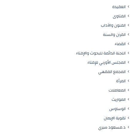
العقيدة
الفتاوى
الفنون والآداب
القرآن والسنة
القضاء
اللجنة الدائمة للبحوث والإفتاء
المجلس الأوربي للإفتاء
المجمع الفقهي
المرأة
المعاملات
المواريث
الوساوس
تقوية الإيمان
د.مسعود صبري