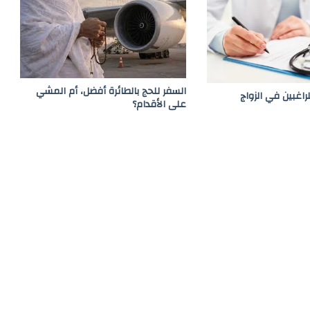
ر
ا
ل
أ
ب
السفر للحج بالطائرة أفضل، أم المشي
راغبين في الزواج
على الأقدام؟