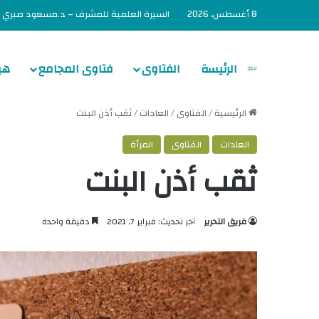
8 أغسطس، 2026
السيرة العلمية للمشرف – د.مسعود صبري
الرئيسة
الفتاوى
فتاوى المجامع
هي
الرئيسية
/
الفتاوى
/
العادات
/
ثقب أذن البنت
العادات
الفتاوى
المرأة
ثقب أذن البنت
فريق التحرير
آخر تحديث: فبراير 7, 2021
دقيقة واحدة