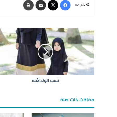
شاركها
ن
س
ب
ا
ل
و
ل
د
ل
نسب الولد لأمه
أ
م
ه
مقالات ذات صلة