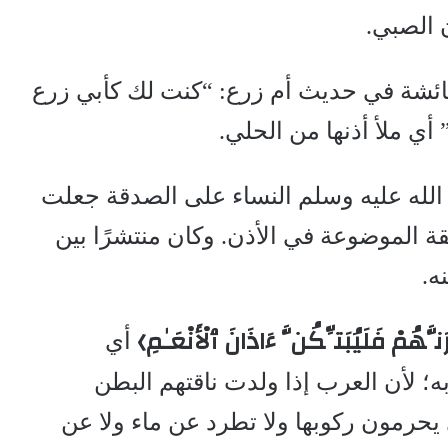
 الصبي.
عائشة في حديث أم زرع: “كنت لك كأبي زرع
أي ملأ أذنها من الحلي.
لله عليه وسلم النساء على الصدقة جعلت
ة الموضوعة في الأذن. وكان منتشرًا بين
ه.
َنَّهُمْ فَلَيُبَتِّكُنَّ ءَاذَانَ ٱلْأَنْعَـٰمِ
﴾
أي
به؛ لأن العرب إذا ولدت ناقتهم البطن
يحرمون ركوبها ولا تطرد عن ماء ولا عن