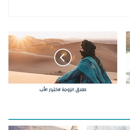
ط
ل
ا
ق
ا
ل
ز
و
ج
طلاق الزوجة لاختيار الأب
ة
ل
ا
خ
ت
ي
ا