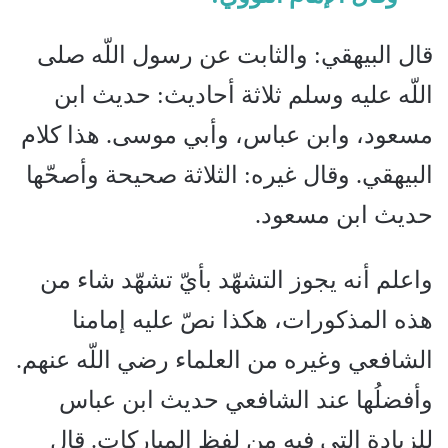
قال البيهقي‏:‏ والثابت عن رسول اللّه صلى
اللّه عليه وسلم ثلاثة أحاديث‏:‏ حديث ابن
مسعود، وابن عباس، وأبي موسى‏.‏ هذا كلام
البيهقي‏.‏ وقال غيره‏:‏ الثلاثة صحيحة وأصحّها
حديث ابن مسعود‏.‏
واعلم أنه يجوز التشهّد بأيّ تشهّد شاء من
هذه المذكورات، هكذا نصّ عليه إمامنا
الشافعي وغيره من العلماء رضي اللّه عنهم‏.‏
وأفضلُها عند الشافعي حديث ابن عباس
للزيادة التي فيه من لفظ المباركات‏.‏ قال