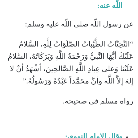
اللّه عنه:
عن رسول اللّه صلى اللّه عليه وسلم‏:‏ ‏
“‏التَّحِيَّاتُ الطَّيِّباتُ الصَّلَوَاتُ لِلَّهِ، السَّلامُ
عَلَيْكَ أيُّهَا النَّبيُّ وَرَحْمَةُ اللَّهِ وَبَرَكَاتُهُ، السَّلامُ
عَلَيْنا وَعلى عِبادِ اللَّهِ الصَّالحِينَ، أشْهَدُ أنْ لا
إِلهَ إِلاَّ اللَّه وأنَّ محَمَّداً عَبْدُهُ وَرَسُولُهُ‏.”‏
رواه مسلم في صحيحه‏.
وقال الإمام النووي: