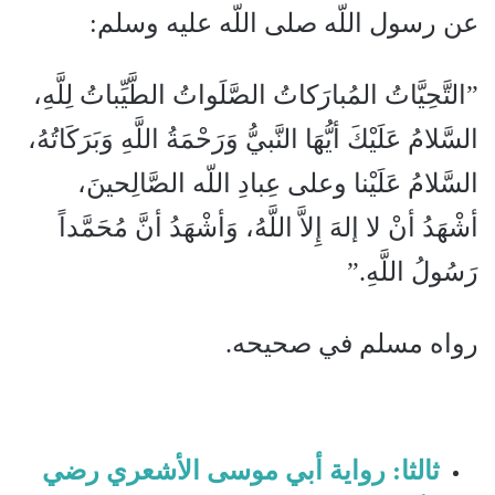
عن رسول اللّه صلى اللّه عليه وسلم‏:‏
‏”‏التَّحِيَّاتُ المُبارَكاتُ الصَّلَواتُ الطَّيِّباتُ لِلَّهِ،
السَّلامُ عَلَيْكَ أيُّهَا النَّبيُّ وَرَحْمَةُ اللَّهِ وَبَرَكَاتُهُ،
السَّلامُ عَلَيْنا وعلى عِبادِ اللّه الصَّالِحينَ،
أشْهَدُ أنْ لا إلهَ إِلاَّ اللَّهُ، وَأشْهَدُ أنَّ مُحَمَّداً
رَسُولُ اللَّهِ.‏”‏
رواه مسلم في صحيحه‏.
ثالثا: رواية أبي موسى الأشعري رضي