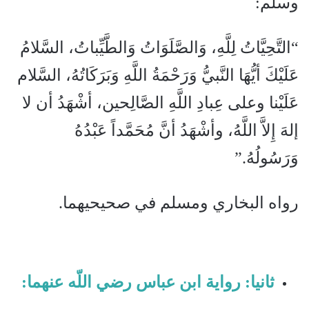
وسلم‏:‏ ‏
“‏التَّحِيَّاتُ لِلَّهِ، وَالصَّلَوَاتُ وَالطَّيِّباتُ، السَّلامُ
عَلَيْكَ أيُّهَا النَّبيُّ وَرَحْمَةُ اللَّهِ وَبَرَكَاتُهُ، السَّلام
عَلَيْنا وعلى عِبادِ اللَّهِ الصَّالِحين، أشْهَدُ أن لا
إلهَ إِلاَّ اللَّهُ، وأشْهَدُ أنَّ مُحَمَّداً عَبْدُهُ
وَرَسُولُهُ.‏”‏
رواه البخاري ومسلم في صحيحيهما‏.
ثانيا: رواية ابن عباس رضي اللّه عنهما: