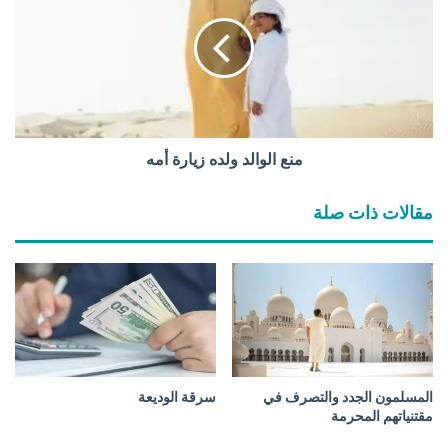
ن
ع
ى
ا
و
ل
ث
و
ل
ا
ا
ل
ث
د
و
و
منع الوالد ولده زيارة أمه
ر
ل
ب
د
مقالات ذات صلة
ا
ه
ع
ز
ي
ا
ر
ة
أ
م
ه
المسلمون الجدد والتصرف في
سرقة الوديعة
مقتنياتهم المحرمة