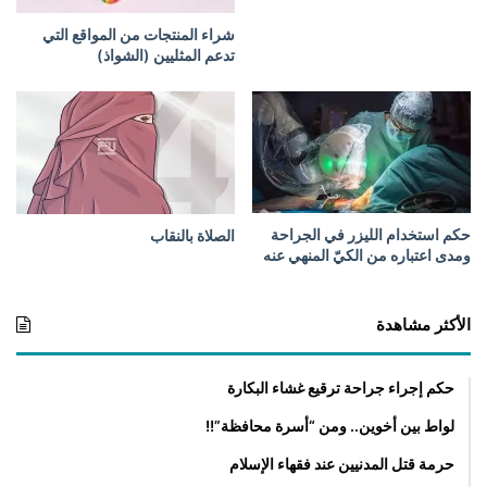
ع
ل
شراء المنتجات من المواقع التي
ى
تدعم المثليين (الشواذ)
ا
ل
أ
و
ل
ا
د
ذ
حكم استخدام الليزر في الجراحة
الصلاة بالنقاب
ك
ومدى اعتباره من الكيّ المنهي عنه
و
ر
اً
الأكثر مشاهدة
و
إ
حكم إجراء جراحة ترقيع غشاء البكارة
ن
ا
لواط بين أخوين.. ومن “أسرة محافظة”!!
ث
اً
حرمة قتل المدنيين عند فقهاء الإسلام