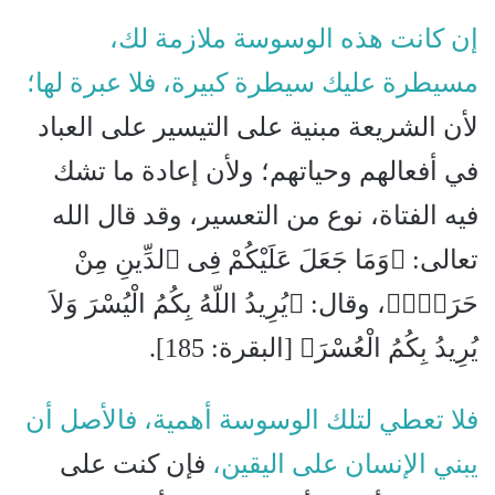
إن كانت هذه الوسوسة ملازمة لك،
مسيطرة عليك سيطرة كبيرة، فلا عبرة لها؛
لأن الشريعة مبنية على التيسير على العباد
في أفعالهم وحياتهم؛ ولأن إعادة ما تشك
فيه الفتاة، نوع من التعسير، وقد قال الله
تعالى: ﴿وَمَا جَعَلَ عَلَيْكُمْ فِى ٱلدِّينِ مِنْ
حَرَجٍۢ﴾، وقال: ﴿يُرِيدُ اللّهُ بِكُمُ الْيُسْرَ وَلاَ
يُرِيدُ بِكُمُ الْعُسْرَ﴾ [البقرة: 185].
فلا تعطي لتلك الوسوسة أهمية، فالأصل أن
يبني الإنسان على اليقين،
فإن كنت على