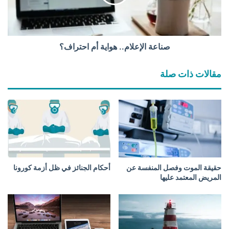
ف
ا
ق
ل
ي
إ
ر
ع
ة
ل
صناعة الإعلام.. هواية أم احتراف؟
ا
م
مقالات ذات صلة
.
.
ه
و
ا
ي
ة
أ
م
حقيقة الموت وفصل المنفسة عن
أحكام الجنائز في ظل أزمة كورونا
ا
المريض المعتمد عليها
ح
ت
ر
ا
ف