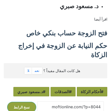
د. مسعود صبري
اقرأ أيضا
فتح الزوجة حساب بنكي خاص
حكم النيابة عن الزوجة في إخراج
الزكاة
هل كانت المقال مفيداً ؟
نعم
لا
أحكام الزكاة
الصدقات
د.مسعود صبري
نسخ الرابط