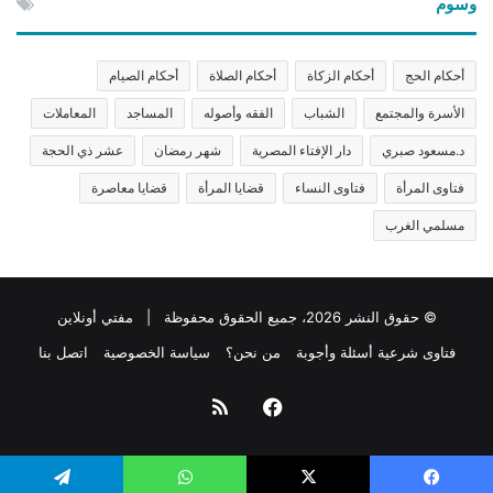
وسوم
أحكام الحج
أحكام الزكاة
أحكام الصلاة
أحكام الصيام
الأسرة والمجتمع
الشباب
الفقه وأصوله
المساجد
المعاملات
د.مسعود صبري
دار الإفتاء المصرية
شهر رمضان
عشر ذي الحجة
فتاوى المرأة
فتاوى النساء
قضايا المرأة
قضايا معاصرة
مسلمي الغرب
© حقوق النشر 2026، جميع الحقوق محفوظة | مفتي أونلاين
فتاوى شرعية أسئلة وأجوبة
من نحن؟
سياسة الخصوصية
اتصل بنا
فيسبوك
ملخص
الموقع