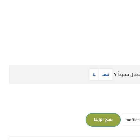
ال مفيداً ؟
نعم
لا
نسخ الرابط