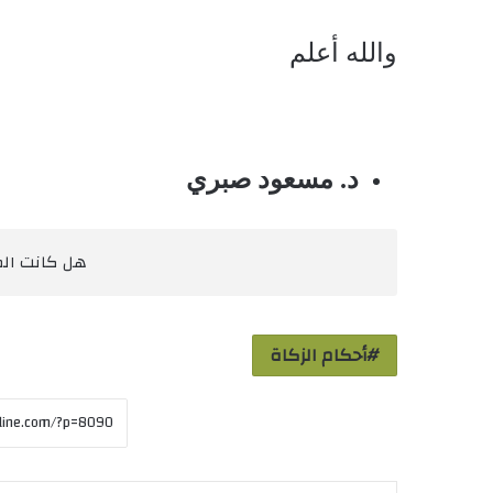
والله أعلم
د. مسعود صبري
هل كانت المق
أحكام الزكاة