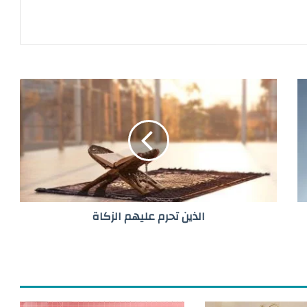
ا
ل
ذ
ي
ن
ت
ح
ر
م
الذين تحرم عليهم الزكاة
ع
ل
ي
ه
م
ا
ل