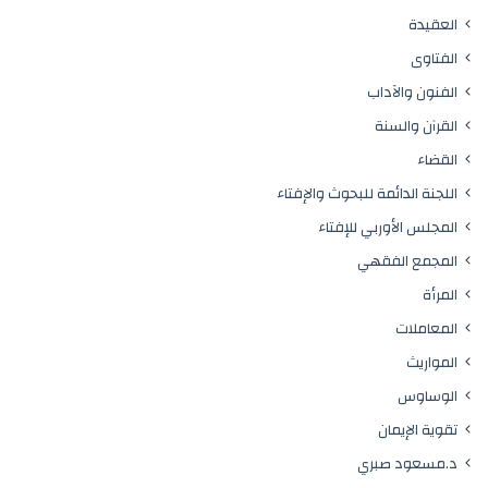
العقيدة
الفتاوى
الفنون والآداب
القرآن والسنة
القضاء
اللجنة الدائمة للبحوث والإفتاء
المجلس الأوربي للإفتاء
المجمع الفقهي
المرأة
المعاملات
المواريث
الوساوس
تقوية الإيمان
د.مسعود صبري