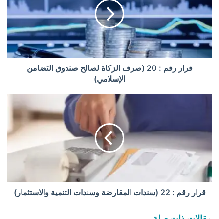
ر
ر
ق
م
:
2
0
قرار رقم : 20 (صرف الزكاة لصالح صندوق التضامن
(
الإسلامي)
ص
ر
ق
ف
ر
ا
ا
ل
ر
ز
ر
ك
ق
ا
م
ة
:
ل
2
ص
2
قرار رقم : 22 (سندات المقارضة وسندات التنمية والاستثمار)
ا
(
ل
س
مقالات ذات صلة