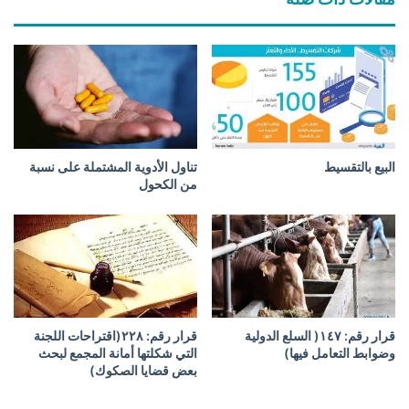
ح
ن
ص
د
ن
ا
د
ت
و
ا
ق
ل
ا
م
ل
ق
ت
ا
البيع بالتقسيط
تناول الأدوية المشتملة على نسبة
ض
ر
من الكحول
ا
ض
م
ة
ن
و
ا
س
ل
ن
إ
د
س
ا
ل
ت
قرار رقم: ١٤٧( السلع الدولية
قرار رقم: ۲۲۸(اقتراحات اللجنة
ا
ا
وضوابط التعامل فيها)
التي شكلتها أمانة المجمع لبحث
م
بعض قضايا الصكوك)
ل
ي
ت
)
ن