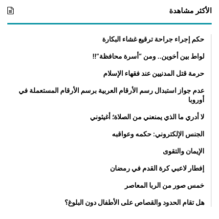
الأكثر مشاهدة
م
ي
ة
حكم إجراء جراحة ترقيع غشاء البكارة
و
ا
لواط بين أخوين.. ومن “أسرة محافظة”!!
ل
ا
حرمة قتل المدنيين عند فقهاء الإسلام
س
عدم جواز استبدال رسم الأرقام العربية برسم الأرقام المستعملة في
ت
أوروبا
ث
م
لا أدري ما الذي يمنعني من الصلاة؛ أغيثوني
ا
ر
الجنس الإلكتروني: حكمه وعواقبه
)
الإيمان والتقوى
إفطار لاعبي كرة القدم في رمضان
خمس صور من الربا المعاصر
هل تقام الحدود والقصاص على الأطفال دون البلوغ؟