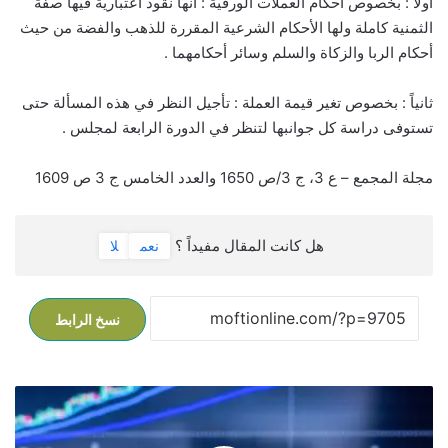
أولاً : بخصوص أحكام العملات الورقية : أنها نقود اعتبارية فيها صفة
الثمنية كاملة ولها الأحكام الشرعية المقررة للذهب والفضة من حيث
أحكام الربا والزكاة والسلم وسائر أحكامهما .
ثانياً : بخصوص تغير قيمة العملة : تأجيل النظر في هذه المسألة حتى
تستوفى دراسة كل جوانبها لتنظر في الدورة الرابعة لمجلس .
مجلة المجمع – ع 3، ج 3/ص 1650 والعدد الخامس ج 3 ص 1609
هل كانت المقال مفيداً ؟
نعم
لا
نسخ الرابط
ق
ر
ا