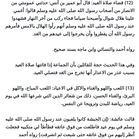
(12) قضاء صلاة العيد: قال أبو عمير بن أنس: حدثني عمومتي من
الانصار من أصحاب رسول
الله صلى الله عليه وسلم قالوا: أغمي
علينا هلال شوال وأصبحنا صياما فجاء ركب من آخر النهار فشهدوا
عند رسول الله صلى الله عليه وسلم أنهم رأوا الهلال بالامس فأمرهم
رسول الله أن يفطروا وأن يخرجوا إلى عيدهم من الغد.
رواه أحمد والنسائي وابن ماجه بسند صحيح.
وفي هذا الحديث حجة للقائلين بأن الجماعة إذا فاتتها صلاة العيد
بسبب عذر من الاعذار أنها تخرج من الغد فتصلي العيد.
(13) اللعب واللهو والغناء والاكل في الاعياد: اللعب المباح، واللهو
البرئ، والغناء الحسن، ذلك من شعائر الدين التي شرعها الله في يوم
العيد، رياضة للبدن وترويحا عن النفس،
قالت عائشة: {إن الحبشة كانوا يلعبون عند رسول الله صلى الله عليه
وسلم في يوم عيد فاطلعت من فوق عاتقه فطأطأ لي منكبيه فجعلت
أنظر إليهم من فوق عاتقه حتى شبعت ثم انصرفت} رواه أحمد