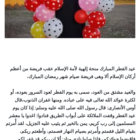
عيد الفطر المبارك منحة إلهية لأمة الإسلام عقب فريضة من أعظم
أركان الإسلام ألا وهى فريضة صيام شهر رمضان المبارك،
والعيد مشتق من العود، سمى به يوم الفطر لعود السرور بعوده، أو
لكثرة عوائد الله تعالى فيه على عباده. ومنها غفران الذنوب،قال
أوس الأنصارى: قال رسول الله صلى الله عليه وسلم: إذا كان يوم
عيد الفطر وقفت الملائكة على أبواب الطريق فنادوا: اغدوا يا معشر
المسلمين إلى رب كريم، يمن بالخير ثم يثيب عليه الجزيل، لقد أُمرتم
بقيام الليل فقمتم وأُمرتم بصيام النهار فصمتم، وأطعتم ربكم،
فاقبضوا جوائزكم، فإذا صلوا نادى منادٍ: ألا إن ربكم قد غفر لكم