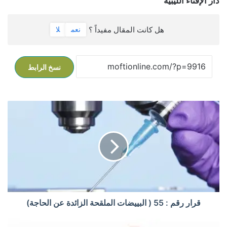
دار الإفتاء الليبية
هل كانت المقال مفيداً ؟
نعم
لا
نسخ الرابط
ق
ر
ا
ر
ر
ق
م
:
5
5
قرار رقم : 55 ( البييضات الملقحة الزائدة عن الحاجة)
(
ا
ق