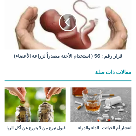
ل
ر
ب
ا
ي
ر
ي
ر
ض
ق
ا
م
ت
:
ا
5
ل
6
قرار رقم : 56 ( استخدام الأجنة مصدراً لزراعة الأعضاء)
م
(
ل
ا
مقالات ذات صلة
ق
س
ح
ت
ة
خ
ا
د
ل
ا
ز
م
ا
ا
ئ
ل
د
أ
انتشار أم الخبائث ـ الداء والدواء
قبول تبرع من لا يتورع عن أكل الربا
ة
ج