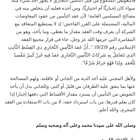
فالتعويض المدفوع من قبل التأمين التجاري لا يجوز أخذ شيء منه،
سواء كان إجباريًّا أم اختياريًّا، ومن أخذه فعليه أن يتخلص منه في
مصالح المسلمين العامة؛ لأن عقد التأمين من عقود المعاوضات
المالية، المشتملة على الغرر الفاحش؛ إذ لا يستطيع المتعاقد مع
الشركة أن يعرف وقت العقد مقدار ما يعطي، وما يأخذ، وهو من
المقامرة التي حرمها الله عز وجل، جاء في قرار مجمع الفقه
الإسلامي رقم 9(9/2): “..أَنَّ عَقدَ التَّأمِينِ التِّجَارِي ذِي القِسْطِ الثَّابِتِ
الذِي تَتَعامَلُ بِهِ شَرِكاتُ التَّأمِينِ التِّجَارِي عَقدٌ فِيهِ غَررٌ كَبيرٌ مُفْسِدٌ
لِلْعَقدِ. وَلِذَا فَهْوَ حَرامٌ شَرْعًا”.
ولأهل المجني عليه أخذ الدية من الجاني أو عاقلته، ولهم المصالحة
عنها بما يتفق عليه الطرفان من قليل أو كثير، وللجاني بدل أن يأخذ
التعويض من التأمين أن يسترد مقدار الأقساط التي دفعها إجبارا إذا
كان يعلم قدرها، من باب استرداد حقه، لا من باب الاستفادة من العقد
المحرم، والله أعلم.
وصلى الله على سيدنا محمد وعلى آله وصحبه وسلم