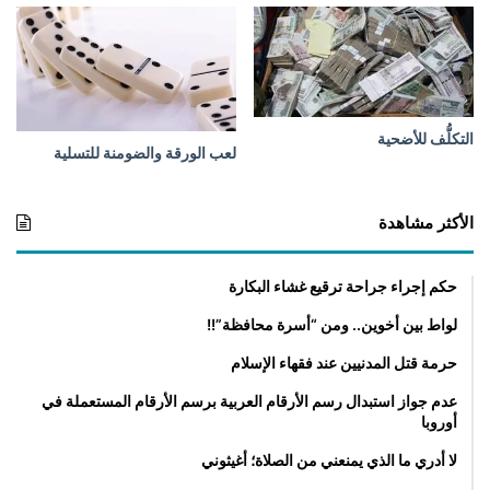
ع
ن
ن
ة
ا
م
ل
ص
ح
د
ا
ر
التكلُّف للأضحية
ج
اً
لعب الورقة والضومنة للتسلية
ة
ل
)
ز
ر
الأكثر مشاهدة
ا
ع
ة
حكم إجراء جراحة ترقيع غشاء البكارة
ا
لواط بين أخوين.. ومن “أسرة محافظة”!!
ل
أ
حرمة قتل المدنيين عند فقهاء الإسلام
ع
ض
عدم جواز استبدال رسم الأرقام العربية برسم الأرقام المستعملة في
أوروبا
ا
ء
لا أدري ما الذي يمنعني من الصلاة؛ أغيثوني
)