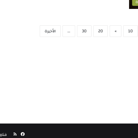
ة
10
»
20
30
...
الأخيرة
فيسبوك
ملخص
فتاو