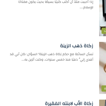
إذا أحببت مثلاً أن أكتب كتيبًا بسيطًا بحيث يكون مفتاحًا
للإسلام..…
ت
زكاة ذهب الزينة
تسأل السائلة مع حكم زكاة ذهب الزينة؟ السؤال: كان أبي قد
أهدى إليَّ ذهبًا منذ خمس سنوات، وكنت أتزين به،…
ة
زكاة الأب لابنته الفقيرة