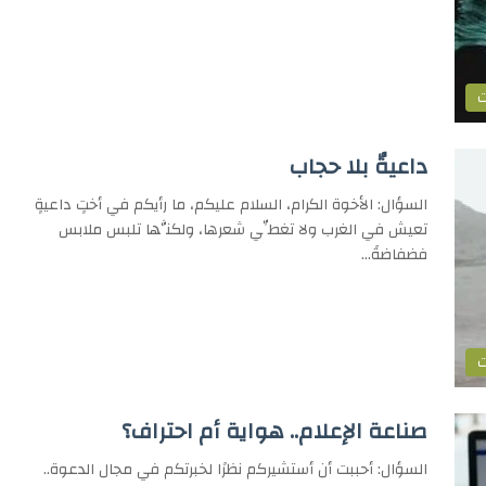
ت
داعيةٌ بلا حجاب
السؤال: الأخوة الكرام، السلام عليكم، ما رأيكم في أختٍ داعيةٍ
تعيش في الغرب ولا تغطِّي شعرها، ولكنَّها تلبس ملابس
فضفاضةً…
ت
صناعة الإعلام.. هواية أم احتراف؟
السؤال: أحببت أن أستشيركم نظرًا لخبرتكم في مجال الدعوة..