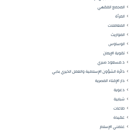
المجمع الفقهي
المرأة
المعاملات
المواريث
الوساوس
تقوية الإيمان
د.مسعود صبري
دائرة الشؤون الإسلامية والعمل الخيري بدبي
دار الإفتاء المصرية
دعوية
شبابية
طاعات
عقيدة
علمني الإسلام