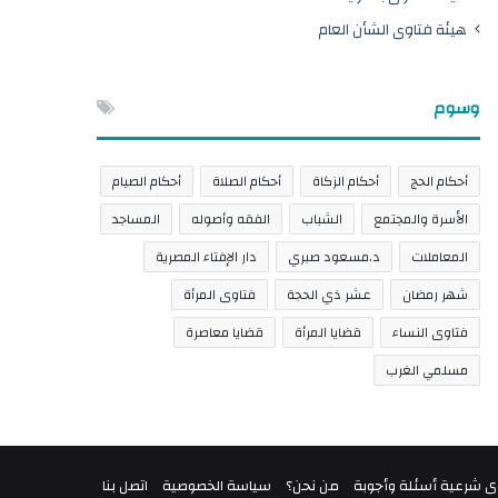
هيئة فتاوى الشأن العام
وسوم
أحكام الحج
أحكام الزكاة
أحكام الصلاة
أحكام الصيام
الأسرة والمجتمع
الشباب
الفقه وأصوله
المساجد
المعاملات
د.مسعود صبري
دار الإفتاء المصرية
شهر رمضان
عشر ذي الحجة
فتاوى المرأة
فتاوى النساء
قضايا المرأة
قضايا معاصرة
مسلمي الغرب
ى شرعية أسئلة وأجوبة
من نحن؟
سياسة الخصوصية
اتصل بنا