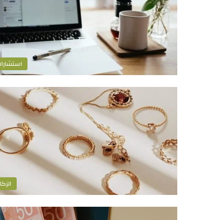
استشارا
الزكا