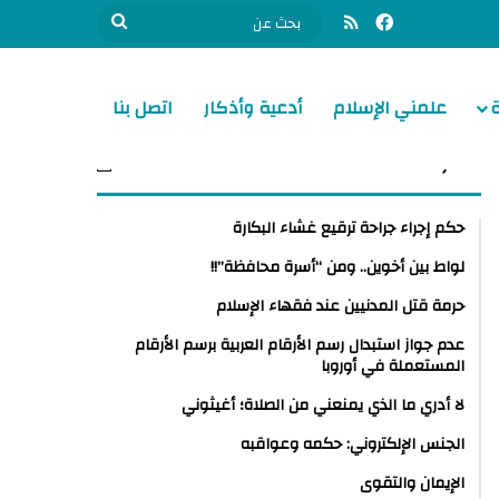
فيسبوك
ملخص الموقع RSS
بحث
عن
علمني الإسلام
أدعية وأذكار
اتصل بنا
الأكثر مشاهدة
حكم إجراء جراحة ترقيع غشاء البكارة
لواط بين أخوين.. ومن “أسرة محافظة”!!
حرمة قتل المدنيين عند فقهاء الإسلام
عدم جواز استبدال رسم الأرقام العربية برسم الأرقام
المستعملة في أوروبا
لا أدري ما الذي يمنعني من الصلاة؛ أغيثوني
الجنس الإلكتروني: حكمه وعواقبه
الإيمان والتقوى