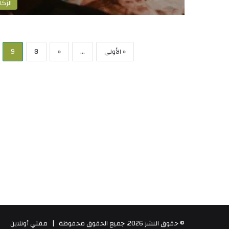
الزكا
« الأولى
...
«
8
9
© حقوق النشر 2026، جميع الحقوق محفوظة | مفتي أونلاين