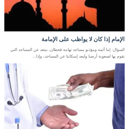
الإمام إذا كان لا يواظب على الإمامة
السؤال: إننا أئمة ومؤذنو مساجد تهامة قحطان، نبتعد عن المساجد التي
نقوم بها لصعوبة أرضنا ولبعد إسكاننا عن المساجد، وإذا…