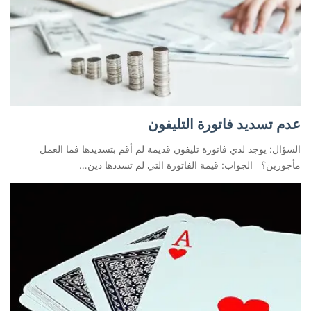
عدم تسديد فاتورة التليفون
السؤال: يوجد لدي فاتورة تليفون قديمة لم أقم بتسديدها فما العمل
مأجورين؟ الجواب: قيمة الفاتورة التي لم تسددها دين…