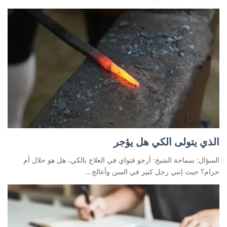
الذي يتولى الكي هل يؤجر
السؤال: سماحة الشيخ: أرجو فتواي في العلاج بالكي، هل هو حلال أم
حرام؟ حيث إنني رجل كبير في السن وأعالج…