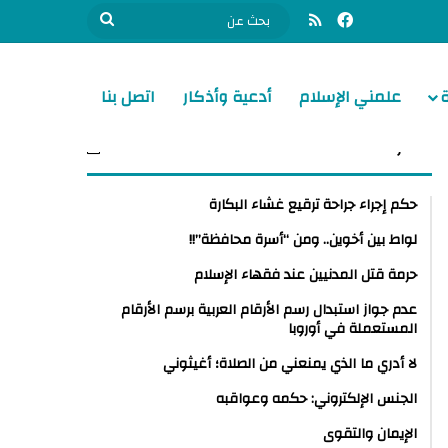
فيسبوك
ملخص الموقع RSS
بحث
عن
علمني الإسلام
أدعية وأذكار
اتصل بنا
الأكثر مشاهدة
حكم إجراء جراحة ترقيع غشاء البكارة
لواط بين أخوين.. ومن “أسرة محافظة”!!
حرمة قتل المدنيين عند فقهاء الإسلام
عدم جواز استبدال رسم الأرقام العربية برسم الأرقام
المستعملة في أوروبا
لا أدري ما الذي يمنعني من الصلاة؛ أغيثوني
الجنس الإلكتروني: حكمه وعواقبه
الإيمان والتقوى