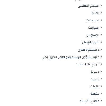
المجمع الفقهي
المرأة
المعاملات
المواريث
الوساوس
تقوية الإيمان
د.مسعود صبري
دائرة الشؤون الإسلامية والعمل الخيري بدبي
دار الإفتاء المصرية
دعوية
شبابية
طاعات
عقيدة
علمني الإسلام