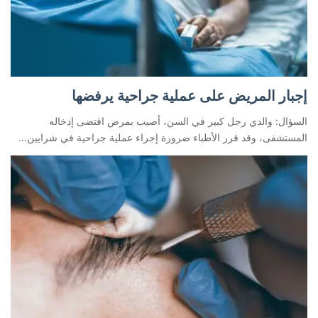
إجبار المريض على عملية جراحية يرفضها
السؤال: والدي رجل كبير في السن، أصيب بمرض اقتضى إدخاله
المستشفى، وقد قرر الأطباء ضرورة إجراء عملية جراحية في شرايين…