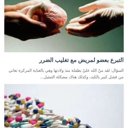
التبرع بعضو لمريض مع تغليب الضرر
السؤال: لقد منّ الله عليّ بطفلة منذ ولادتها وهي بالعناية المركزة تعاني
من فشل كبير بالكبد، وكذلك هناك مشكلة التمثيل…