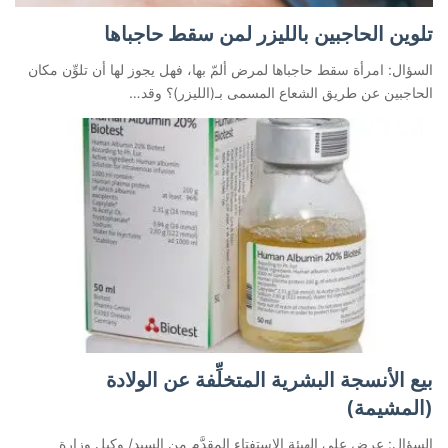
تلوين الحاجبين بالليزر لمن سقط حاجباها
السؤال: امرأة سقط حاجباها لمرض ألمّ بها، فهل يجوز لها أن تلوِّن مكان
الحاجبين عن طريق الشعاع المسمى بـ(الليزر)؟ وقد…
بيع الأنسجة البشرية المتخلِّفة عن الولادة
(المشيمة)
السؤال: عرض على الهيئة الاستفتاء المقدَّم من السيد/ وكيل وزارة